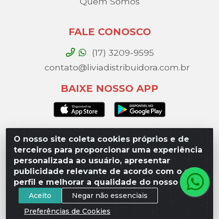
Quem Somos
FALE CONOSCO
(17) 3209-9595
contato@liviadistribuidora.com.br
BAIXE NOSSO APP
O nosso site coleta cookies próprios e de
Lívia Distribuidora - Av. Percy Gandini, 329 – Vila
terceiros para proporcionar uma experiência
Toninho, São José do Rio Preto / SP - CEP 15077-000 -
personalizada ao usuário, apresentar
CNPJ 49.975.923/0003-10
publicidade relevante de acordo com o seu
perfil e melhorar a qualidade do nosso site.
Aceito
Negar não essenciais
Preferências de Cookies