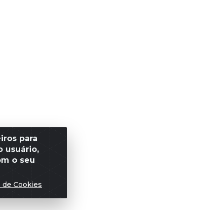
iros para
 usuário,
om o seu
s de Cookies