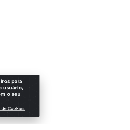
iros para
 usuário,
om o seu
s de Cookies