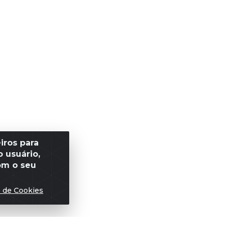
iros para
 usuário,
om o seu
s de Cookies