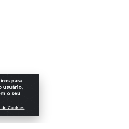
iros para
 usuário,
om o seu
s de Cookies