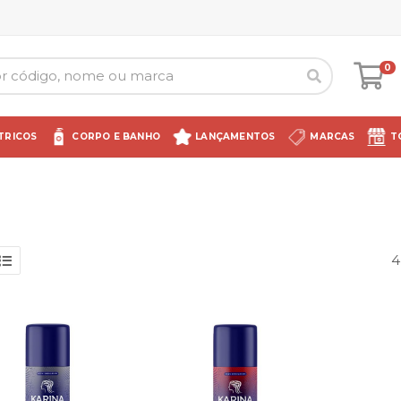
0
TRICOS
CORPO E BANHO
LANÇAMENTOS
MARCAS
T
4