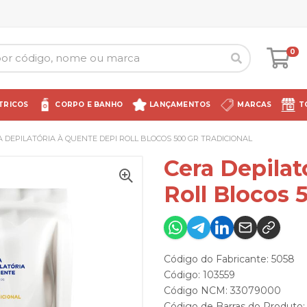
0
TRICOS
CORPO E BANHO
LANÇAMENTOS
MARCAS
T
 DEPILATÓRIA À QUENTE DEPI ROLL BLOCOS 500 GR TRADICIONAL
Cera Depilat
Roll Blocos 
Código do Fabricante: 5058
Código: 103559
Código NCM: 33079000
Código de Barras do Produto