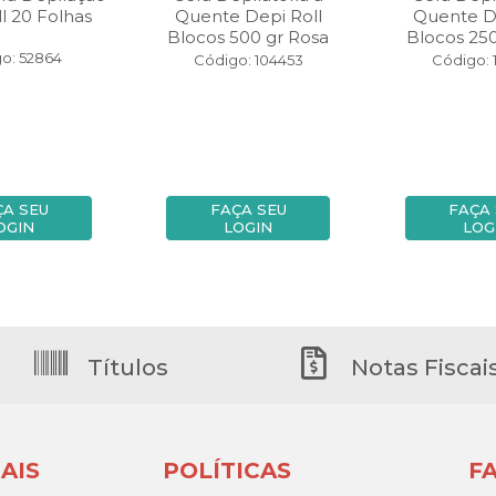
l 20 Folhas
Quente Depi Roll
Quente De
Blocos 500 gr Rosa
Blocos 250
o: 52864
Código: 104453
Código: 
ÇA SEU
FAÇA SEU
FAÇA
OGIN
LOGIN
LOG
Títulos
Notas Fiscai
AIS
POLÍTICAS
F