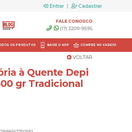
|
Entrar
Cadastrar
FALE CONOSCO
(17) 3209-9595
ODOS OS PRODUTOS
BAIXE O APP
COMPRE NO VAREJO
VOLTAR
ória à Quente Depi
500 gr Tradicional
: 7898567750581