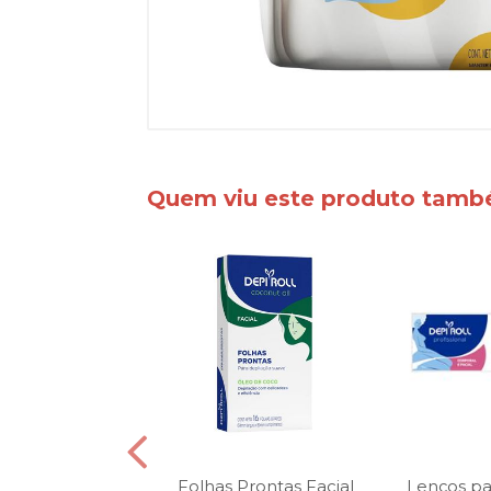
Quem viu este produto tam
pilatória a Frio
Folhas Prontas Facial
Lenços pa