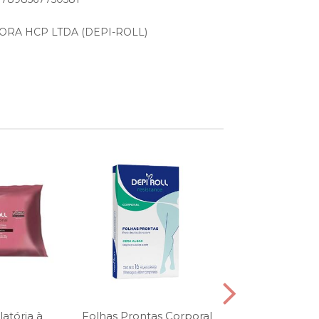
DORA HCP LTDA (DEPI-ROLL)
atória à
Folhas Prontas Corporal
Aparelho Aq