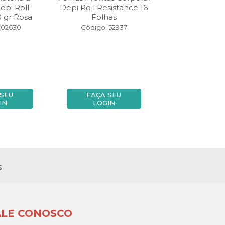
pi Roll
Depi Roll Resistance 16
Roll-On Dep
 gr Rosa
Folhas
Branco Bi
102630
Código: 52937
Código: 73
 SEU
FAÇA SEU
FAÇA SE
IN
LOGIN
LOGIN
s
ALE CONOSCO