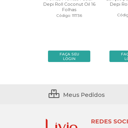
 Roll 240 gr
Depi Roll Coconut Oil 16
Depi Rol
radicional
Folhas
Códig
digo: 52932
Código: 111736
FAÇA SEU
FAÇA SEU
FA
LOGIN
LOGIN
L
Meus Pedidos
REDES SOCI