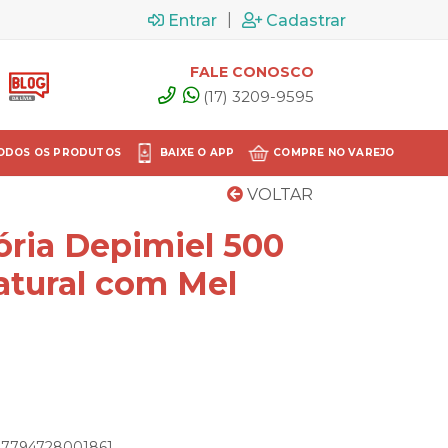
|
Entrar
Cadastrar
FALE CONOSCO
(17) 3209-9595
ODOS OS PRODUTOS
BAIXE O APP
COMPRE NO VAREJO
VOLTAR
ória Depimiel 500
atural com Mel
: 7794728001861