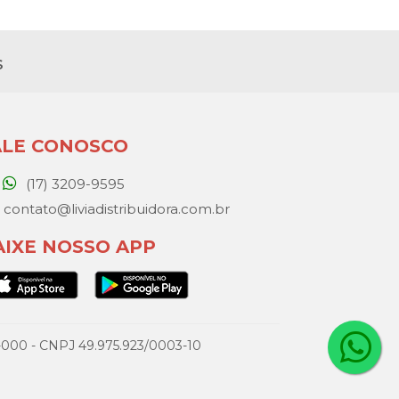
s
ALE CONOSCO
(17) 3209-9595
contato@liviadistribuidora.com.br
AIXE NOSSO APP
077-000 - CNPJ 49.975.923/0003-10