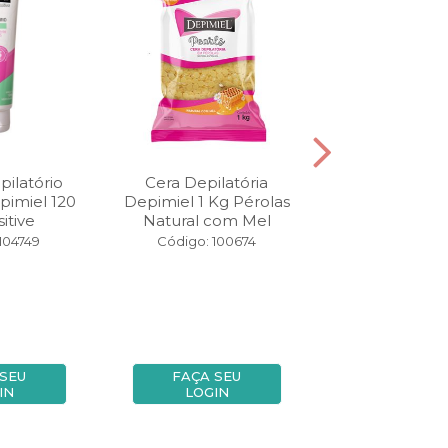
ilatório
Cera Depilatória
Folhas Prontas
pimiel 120
Depimiel 1 Kg Pérolas
Depimiel 16 u
itive
Natural com Mel
Sensitiv
104749
Código: 100674
Código: 10
 SEU
FAÇA SEU
FAÇA SE
IN
LOGIN
LOGIN