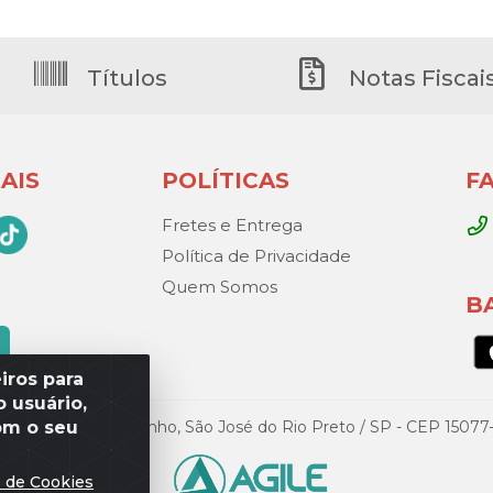
Títulos
Notas Fiscai
AIS
POLÍTICAS
F
Fretes e Entrega
Política de Privacidade
Quem Somos
B
iros para
 usuário,
om o seu
Gandini, 329 – Vila Toninho, São José do Rio Preto / SP - CEP 15
s de Cookies