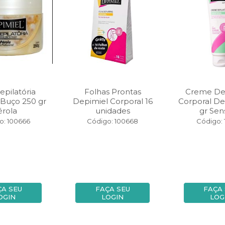
epilatória
Folhas Prontas
Creme Dep
 Buço 250 gr
Depimiel Corporal 16
Corporal De
érola
unidades
gr Sens
o: 100666
Código: 100668
Código: 
ÇA SEU
FAÇA SEU
FAÇA
OGIN
LOGIN
LOG