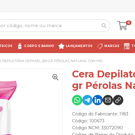
0
TRICOS
CORPO E BANHO
LANÇAMENTOS
MARCAS
T
A DEPILATÓRIA DEPIMIEL 500 GR PÉROLAS NATURAL COM MEL
Cera Depilat
gr Pérolas N
Código do Fabricante: 1183
Código: 100673
Código NCM: 33072090
Código de Barras do Produto