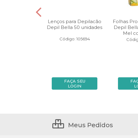
il Roll On Depil
Lenços para Depilacão
Folhas Pro
a 100 gr Mel
Depil Bella 50 unidades
Depil Bell
Mel co
digo: 87939
Código: 105694
Códig
FAÇA SEU
FAÇA SEU
FA
LOGIN
LOGIN
L
Meus Pedidos