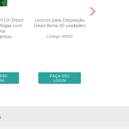
ll On Depil
Lencos para Depilação
Cera Refil Roll
 Algas com
Depil Bella 20 unidades
Bella 100 gr
ta
Código: 87931
Código: 87
 87936
 SEU
FAÇA SEU
FAÇA SE
IN
LOGIN
LOGIN
s