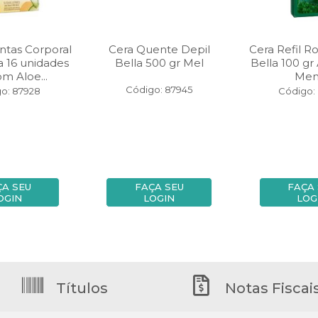
ntas Corporal
Cera Quente Depil
Cera Refil Ro
a 16 unidades
Bella 500 gr Mel
Bella 100 gr
m Aloe...
Men
Código: 87945
o: 87928
Código:
ÇA SEU
FAÇA SEU
FAÇA
OGIN
LOGIN
LOG
Títulos
Notas Fiscai