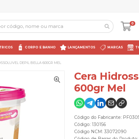
0
TRICOS
CORPO E BANHO
LANÇAMENTOS
MARCAS
T
SSOLUVEL DEPIL BELLA 600GR MEL
Cera Hidross
600gr Mel
Código do Fabricante: PF030
Código: 130156
Código NCM: 33072090
Código de Barras do Produto