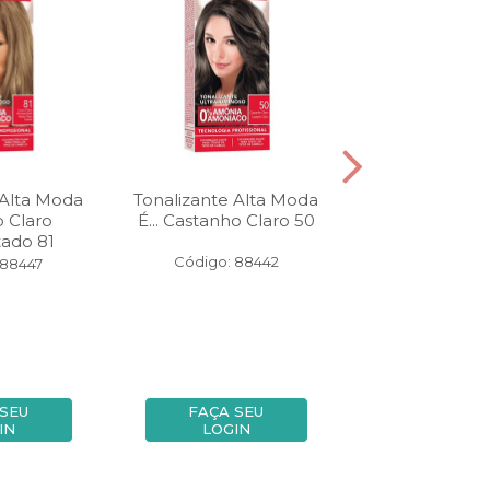
 Alta Moda
Tonalizante Alta Moda
Coloração Al
o Claro
É... Castanho Claro 50
Sem Amônia
ado 81
Escuro 6
Código: 88442
 88447
Código: 13
 SEU
FAÇA SEU
FAÇA SE
IN
LOGIN
LOGIN