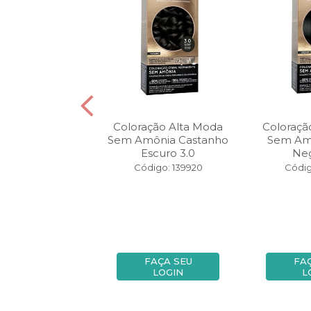
o Alta Moda É...
Coloração Alta Moda
Coloraçã
e Castanho 4
Sem Amônia Castanho
Sem Am
Escuro 3.0
Neg
digo: 84146
Código: 139920
Códig
FAÇA SEU
FAÇA SEU
FA
LOGIN
LOGIN
L