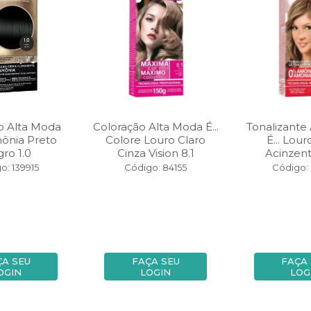
o Alta Moda
Coloração Alta Moda É...
Tonalizante
ônia Preto
Colore Louro Claro
É... Lour
ro 1.0
Cinza Vision 8.1
Acinzent
o: 139915
Código: 84155
Código:
ÇA SEU
FAÇA SEU
FAÇA
OGIN
LOGIN
LOG