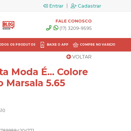
|
Entrar
Cadastrar
FALE CONOSCO
(17) 3209-9595
ODOS OS PRODUTOS
BAIXE O APP
COMPRE NO VAREJO
VOLTAR
ta Moda É... Colore
 Marsala 5.65
510
o: 7899884204771