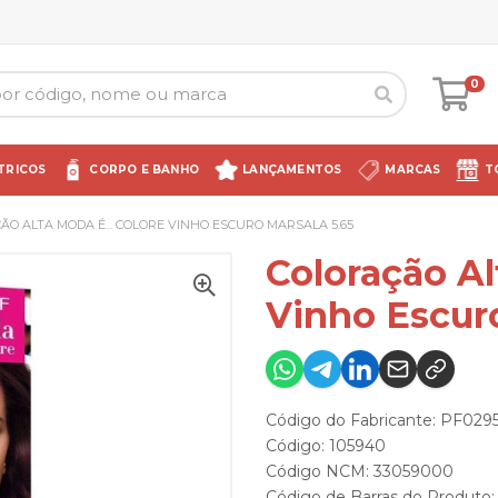
0
TRICOS
CORPO E BANHO
LANÇAMENTOS
MARCAS
T
ÃO ALTA MODA É... COLORE VINHO ESCURO MARSALA 5.65
Coloração Al
Vinho Escuro
Código do Fabricante: PF029
Código: 105940
Código NCM: 33059000
Código de Barras do Produt