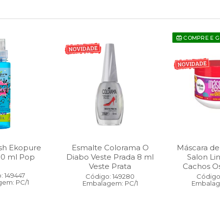
COMPRE E 
sh Ekopure
Esmalte Colorama O
Máscara de
00 ml Pop
Diabo Veste Prada 8 ml
Salon Li
Veste Prata
Cachos O
: 149447
Código: 149280
Código:
em: PC/1
Embalagem: PC/1
Embalag