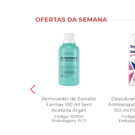
OFERTAS DA SEMANA
ntimo Cia da
Removedor de Esmalte
Desodoran
210 ml Fresh
Farmax 100 ml Sem
Antitranspi
 Pague 1
Acetona Argan
150 ml Po
: 110525
Código: 100100
Código
gem: PC/1
Embalagem: PC/1
Embalag