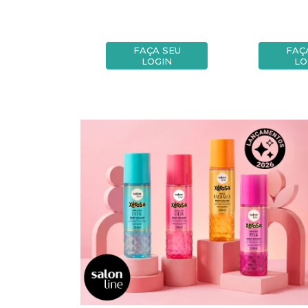
A SEU
FAÇA SEU
FAÇ
OGIN
LOGIN
LO