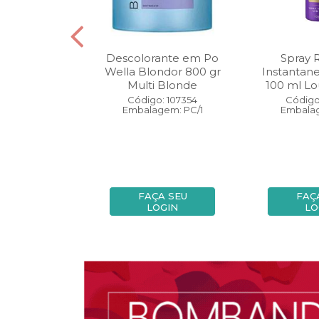
oo Wella
Descolorante em Po
Spray 
ls Invigo 250
Wella Blondor 800 gr
Instantan
ri Enrich
Multi Blonde
100 ml Lo
: 113298
Código: 107354
Código
gem: PC/1
Embalagem: PC/1
Embalag
A SEU
FAÇA SEU
FAÇ
OGIN
LOGIN
LO