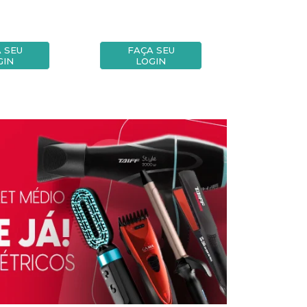
 SEU
FAÇA SEU
FAÇA
GIN
LOGIN
LOG