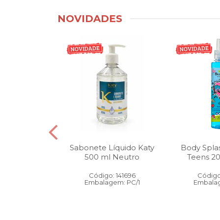
NOVIDADES
tico Bucal
Sabonete Líquido Katy
Body Spla
Litro Melancia
500 ml Neutro
Teens 2
ortelã
Código: 141696
Código
: 146905
Embalagem: PC/1
Embalag
gem: PC/1