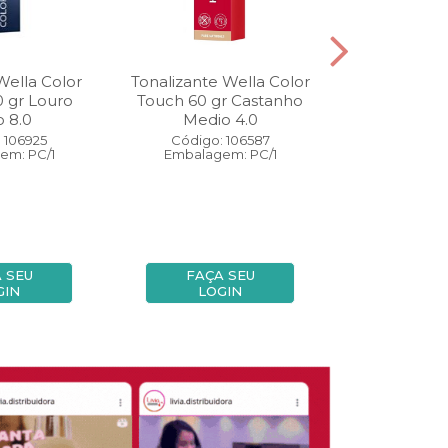
Wella Color
Tonalizante Wella Color
Coloração W
0 gr Louro
Touch 60 gr Castanho
Perfect 60 
o 8.0
Medio 4.0
Medio
 106925
Código: 106587
Código:
em: PC/1
Embalagem: PC/1
Embalage
 SEU
FAÇA SEU
FAÇA
GIN
LOGIN
LOG