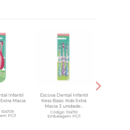
al Infantil
Escova Dental Infantil
Óleo Corpo
 Extra Macia
Kess Basic Kids Extra
100 ml
Macia 3 unidade...
 104709
Código:
Código: 104710
em: PC/1
Embalage
Embalagem: PC/1