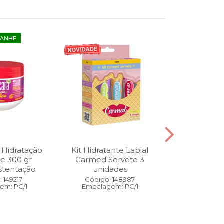
GANHE
 Hidratação
Kit Hidratante Labial
Esmalte
ne 300 gr
Carmed Sorvete 3
Diamon
stentação
unidades
Cybercolors
Co
 149217
Código: 148987
em: PC/1
Embalagem: PC/1
Código:
Embalage