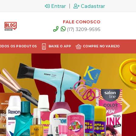
|
Entrar
Cadastrar
FALE CONOSCO
(17) 3209-9595
ODOS OS PRODUTOS
BAIXE O APP
COMPRE NO VAREJO