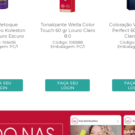
Retoque
Tonalizante Wella Color
Coloração 
eo Koleston
Touch 60 gr Louro Claro
Perfect 6
uro Escuro
8.0
Clar
: 106456
Código: 106588
Código:
em: PC/1
Embalagem: PC/1
Embalag
A SEU
FAÇA SEU
FAÇA
GIN
LOGIN
LO