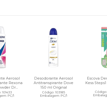
te Aerosol
Desodorante Aerosol
Escova Dent
rante Rexona
Antitranspirante Dove
Kess Steps1
wder Dr...
150 ml Original
Código:
: 101433
Código: 103185
Embalag
em: PC/1
Embalagem: PC/1