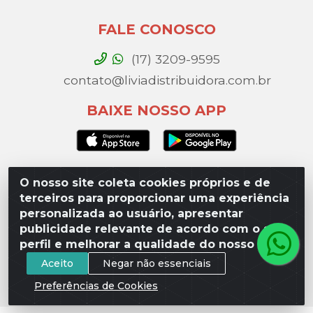
FALE CONOSCO
(17) 3209-9595
contato@liviadistribuidora.com.br
BAIXE NOSSO APP
O nosso site coleta cookies próprios e de
Lívia Distribuidora - Av. Percy Gandini, 329 – Vila
terceiros para proporcionar uma experiência
Toninho, São José do Rio Preto / SP - CEP 15077-
personalizada ao usuário, apresentar
000 - CNPJ 49.975.923/0003-10
publicidade relevante de acordo com o seu
perfil e melhorar a qualidade do nosso site.
Aceito
Negar não essenciais
Preferências de Cookies