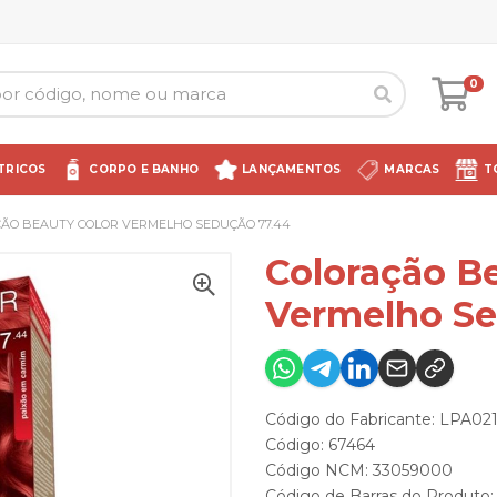
0
TRICOS
CORPO E BANHO
LANÇAMENTOS
MARCAS
T
ÃO BEAUTY COLOR VERMELHO SEDUÇÃO 77.44
Coloração Be
Vermelho Se
Código do Fabricante: LPA02
Código: 67464
Código NCM: 33059000
Código de Barras do Produto