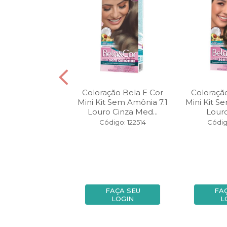
ão Beauty Color
Coloração Bela E Cor
Coloraçã
late Cafe 5.7
Mini Kit Sem Amônia 7.1
Mini Kit S
Louro Cinza Med...
Lour
digo: 67461
Código: 122514
Códig
FAÇA SEU
FAÇA SEU
FA
LOGIN
LOGIN
L