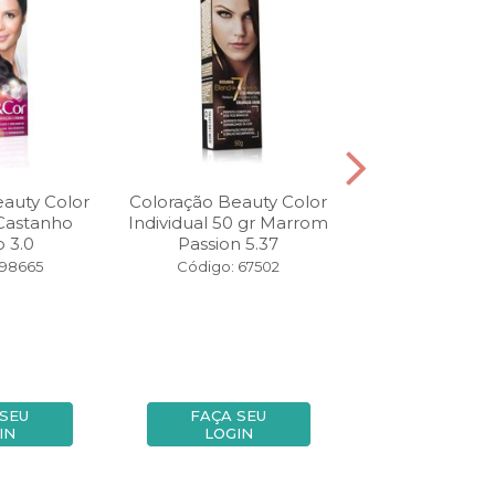
auty Color
Coloração Beauty Color
Coloração Bel
Castanho
Individual 50 gr Marrom
Mini Kit Sem
 3.0
Passion 5.37
44.66 Bor
 98665
Código: 67502
Código: 12
 SEU
FAÇA SEU
FAÇA SE
IN
LOGIN
LOGIN