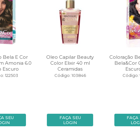
o Bela E Cor
Oleo Capilar Beauty
Coloração Be
em Amonia 6.0
Color Elixir 40 ml
Bela&Cor 
o Escuro
Ceramidas
Escuro
o: 122503
Código: 103846
Código:
ÇA SEU
FAÇA SEU
FAÇA
OGIN
LOGIN
LOG