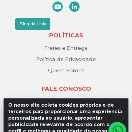
Blog da Lívia
POLÍTICAS
Fretes e Entrega
Política de Privacidade
Quem Somos
FALE CONOSCO
(17) 3209-9595
O nosso site coleta cookies próprios e de
contato@liviadistribuidora.com.br
terceiros para proporcionar uma experiência
personalizada ao usuário, apresentar
BAIXE NOSSO APP
publicidade relevante de acordo com o seu
perfil e melhorar a qualidade do nosso site.