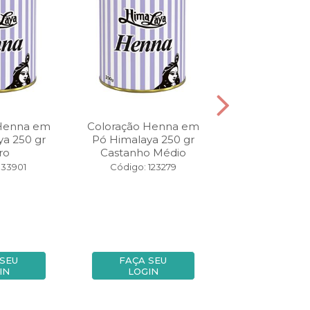
 Henna em
Coloração Henna em
Coloração H
a 250 gr
Pó Himalaya 250 gr
Pó Himalaya La
ro
Castanho Médio
Cobre
 33901
Código: 123279
Código: 8
 SEU
FAÇA SEU
FAÇA SE
IN
LOGIN
LOGIN