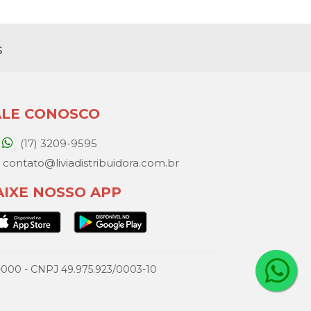
s
ALE CONOSCO
(17) 3209-9595
contato@liviadistribuidora.com.br
AIXE NOSSO APP
077-000 - CNPJ 49.975.923/0003-10