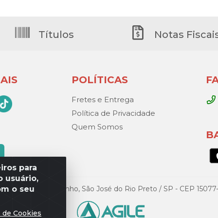
Títulos
Notas Fiscai
AIS
POLÍTICAS
F
Fretes e Entrega
Política de Privacidade
Quem Somos
B
iros para
 usuário,
om o seu
Gandini, 329 – Vila Toninho, São José do Rio Preto / SP - CEP 15
s de Cookies