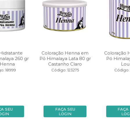
Hidratante
Coloração Henna em
Coloração
malaya 260 gr
Pó Himalaya Lata 80 gr
Pó Himalay
 Henna
Castanho Claro
Lou
o: 18999
Código: 123275
Código:
ÇA SEU
FAÇA SEU
FAÇA
OGIN
LOGIN
LOG