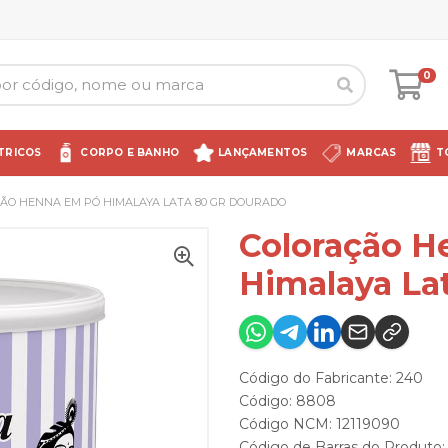
0
TRICOS
CORPO E BANHO
LANÇAMENTOS
MARCAS
T
ÃO HENNA EM PÓ HIMALAYA LATA 80 GR DOURADO
Coloração H
Himalaya La
Código do Fabricante: 240
Código: 8808
Código NCM: 12119090
Código de Barras do Produt