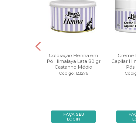
ção Henna em
Coloração Henna em
Creme 
malaya 250 gr
Pó Himalaya Lata 80 gr
Capilar Hi
Dourado
Castanho Médio
Pós
digo: 33900
Código: 123276
Códig
FAÇA SEU
FAÇA SEU
FA
LOGIN
LOGIN
L