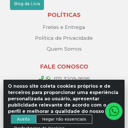
Blog da Lívia
POLÍTICAS
Fretes e Entrega
Política de Privacidade
Quem Somos
FALE CONOSCO
(17) 3209-9595
O nosso site coleta cookies próprios e de
contato@liviadistribuidora.com.br
terceiros para proporcionar uma experiência
personalizada ao usuário, apresentar
BAIXE NOSSO APP
publicidade relevante de acordo com o seu
perfil e melhorar a qualidade do nosso site.
Aceito
Negar não essenciais