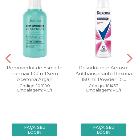
Removedor de Esmalte
Desodorante Aerosol
Farmax 100 ml Sem
Antitranspirante Rexona
Acetona Argan
150 ml Powder Dr...
Código: 100100
Código: 101433
Embalagem: PC/1
Embalagem: PC/1
FAÇA SEU
FAÇA SEU
LOGIN
LOGIN