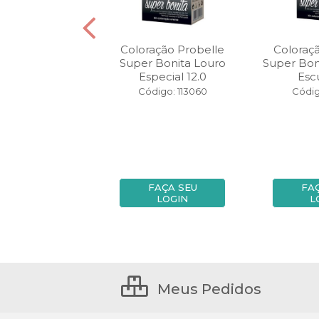
nalizante
Coloração Probelle
Coloraç
sinha Castanho
Super Bonita Louro
Super Bon
ro Vermelho
Especial 12.0
Esc
tenso 3.6...
Código: 113060
Códig
digo: 122148
FAÇA SEU
FAÇA SEU
FA
LOGIN
LOGIN
L
Meus Pedidos