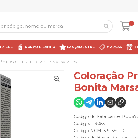
0
TRICOS
CORPO E BANHO
LANÇAMENTOS
MARCAS
T
ÃO PROBELLE SUPER BONITA MARSALA 8.26
Coloração Pr
Bonita Marsa
Código do Fabricante: P0067
Código: 113055
Código NCM: 33059000
Código de Barras do Produto