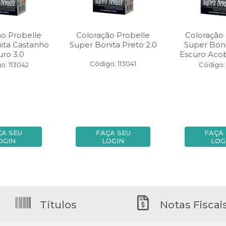
ão Probelle
Coloração Probelle
Coloração 
ita Castanho
Super Bonita Preto 2.0
Super Boni
uro 3.0
Escuro Aco
Código: 113041
o: 113042
Código: 
ÇA SEU
FAÇA SEU
FAÇA
OGIN
LOGIN
LOG
Títulos
Notas Fiscai