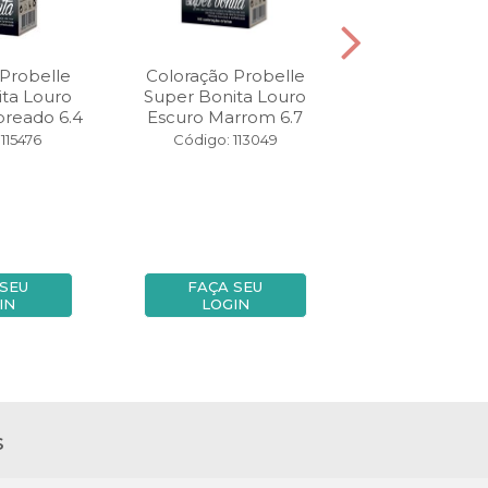
Probelle
Coloração Probelle
Coloração Pr
ta Louro
Super Bonita Louro
Super Bonita 
breado 6.4
Escuro Marrom 6.7
Claro 5.
115476
Código: 113049
Código: 11
 SEU
FAÇA SEU
FAÇA SE
IN
LOGIN
LOGIN
s