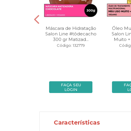
eme Salon Line
Máscara de Hidratação
Óleo Mul
cacho 500 gr
Salon Line #tôdecacho
Salon Li
Ultra Extraor...
300 gr Matizad...
Muito +
igo: 141887
Código: 132779
Códig
FAÇA SEU
FAÇA SEU
FA
LOGIN
LOGIN
L
Características