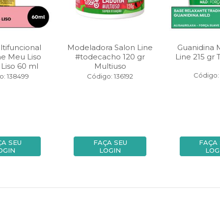
tifuncional
Modeladora Salon Line
Guanidina M
ne Meu Liso
#todecacho 120 gr
Line 215 gr 
 Liso 60 ml
Multiuso
Código:
o: 138499
Código: 136192
ÇA SEU
FAÇA SEU
FAÇA
OGIN
LOGIN
LOG