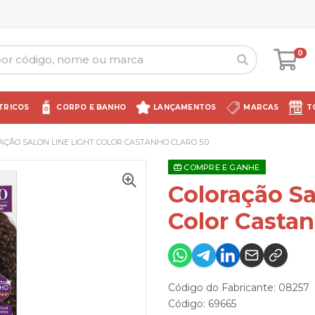
0
TRICOS
CORPO E BANHO
LANÇAMENTOS
MARCAS
T
AÇÃO SALON LINE LIGHT COLOR CASTANHO CLARO 5.0
COMPRE E GANHE
Coloração Sa
Color Castan
Código do Fabricante: 08257
Código: 69665