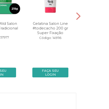
ild Salon
Gelatina Salon Line
Máscara de Tr
Tradicional
#todecacho 200 gr
Salon Line S.O
Super Fixação
De Repente 
 57977
Código: 149116
Código: 14
 SEU
FAÇA SEU
FAÇA SE
IN
LOGIN
LOGIN