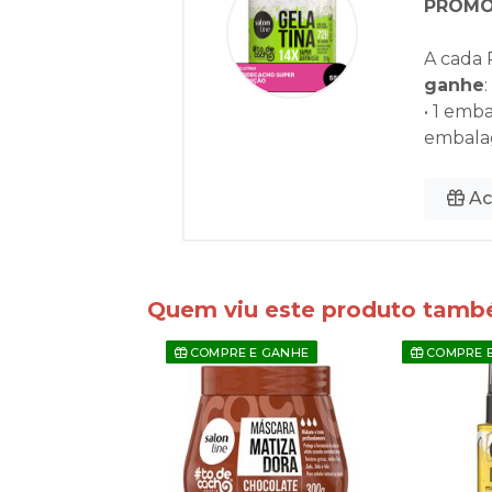
PROMO 
A cada 
ganhe
:
• 1 emb
embala
Ac
Quem viu este produto tam
E E GANHE
COMPRE E GANHE
COMPRE 