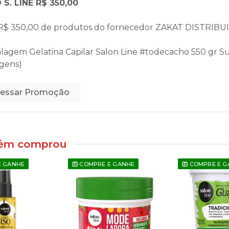
S. LINE R$ 350,00
R$ 350,00 de produtos do fornecedor
ZAKAT DISTRIBU
alagem Gelatina Capilar Salon Line #todecacho 550 gr Su
gens)
essar Promoção
bém comprou
E GANHE
COMPRE E GANHE
COMPRE E G