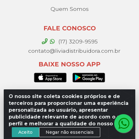
Quem Somos
FALE CONOSCO
(17) 3209-9595
contato@liviadistribuidora.com.br
BAIXE NOSSO APP
O nosso site coleta cookies próprios e de
Lívia Distribuidora - Av. Percy Gandini, 329 – Vila
terceiros para proporcionar uma experiência
Toninho, São José do Rio Preto / SP - CEP 15077-
personalizada ao usuário, apresentar
000 - CNPJ 49.975.923/0003-10
publicidade relevante de acordo com o seu
perfil e melhorar a qualidade do nosso site.
Aceito
Negar não essenciais