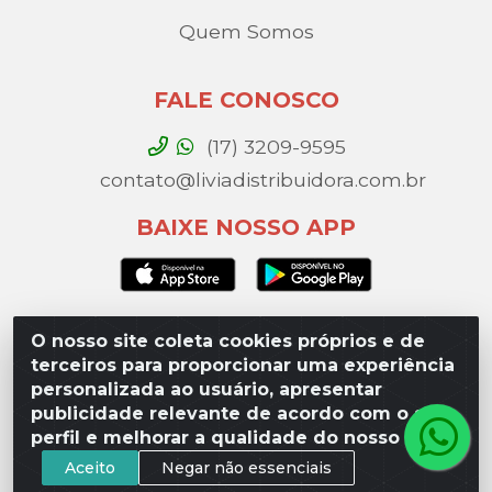
Quem Somos
FALE CONOSCO
(17) 3209-9595
contato@liviadistribuidora.com.br
BAIXE NOSSO APP
O nosso site coleta cookies próprios e de
Lívia Distribuidora - Av. Percy Gandini, 329 – Vila
terceiros para proporcionar uma experiência
Toninho, São José do Rio Preto / SP - CEP 15077-
personalizada ao usuário, apresentar
000 - CNPJ 49.975.923/0003-10
publicidade relevante de acordo com o seu
perfil e melhorar a qualidade do nosso site.
Aceito
Negar não essenciais