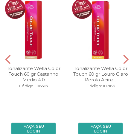
Tonalizante Wella Color
Tonalizante Wella Color
Touch 60 gr Castanho
Touch 60 gr Louro Claro
Medio 4.0
Perola Acinz...
Código: 106587
Código: 107166
FAÇA SEU
FAÇA SEU
LOGIN
LOGIN