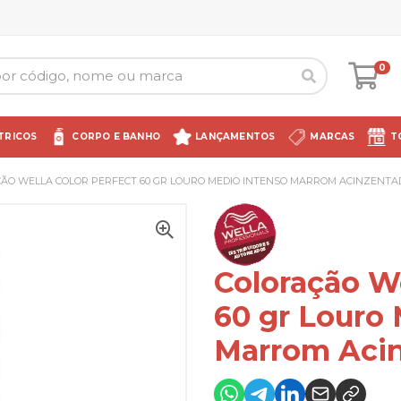
0
TRICOS
CORPO E BANHO
LANÇAMENTOS
MARCAS
T
ÃO WELLA COLOR PERFECT 60 GR LOURO MEDIO INTENSO MARROM ACINZENTADO
Coloração We
60 gr Louro
Marrom Acin