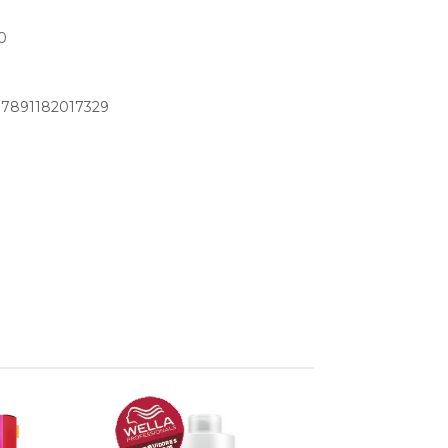
0
: 7891182017329