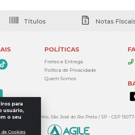
Títulos
Notas Fiscai
AIS
POLÍTICAS
F
Fretes e Entrega
Política de Privacidade
Quem Somos
B
iros para
 usuário,
om o seu
Gandini, 329 – Vila Toninho, São José do Rio Preto / SP - CEP 15
s de Cookies