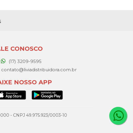
s
ALE CONOSCO
(17) 3209-9595
contato@liviadistribuidora.com.br
AIXE NOSSO APP
077-000 - CNPJ 49.975.923/0003-10