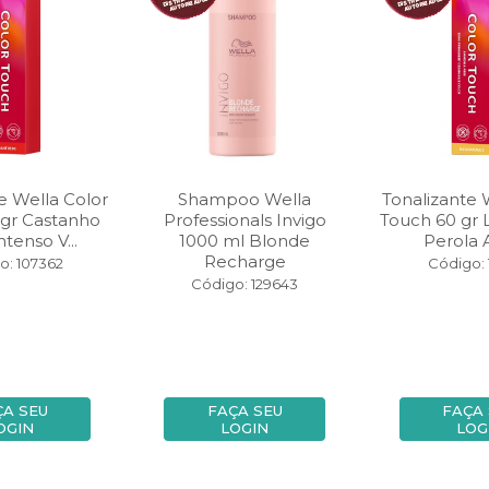
e Wella Color
Shampoo Wella
Tonalizante 
 gr Castanho
Professionals Invigo
Touch 60 gr 
ntenso V...
1000 ml Blonde
Perola A
Recharge
o: 107362
Código: 
Código: 129643
ÇA SEU
FAÇA SEU
FAÇA
OGIN
LOGIN
LOG