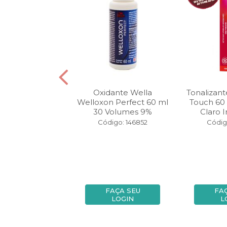
nte Wella Color
Oxidante Wella
Tonalizant
0 gr 8.71 Louro
Welloxon Perfect 60 ml
Touch 60
o Marrom ...
30 Volumes 9%
Claro I
igo: 122928
Código: 146852
Códig
FAÇA SEU
FAÇA SEU
FA
LOGIN
LOGIN
L