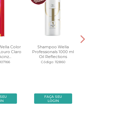
Wella Color
Shampoo Wella
Tonalizante We
Louro Claro
Professionals 1000 ml
Touch 60 gr
cinz...
Oil Reflections
Medio Marrom 
107166
Código: 112860
Código: 10
 SEU
FAÇA SEU
FAÇA SE
IN
LOGIN
LOGIN