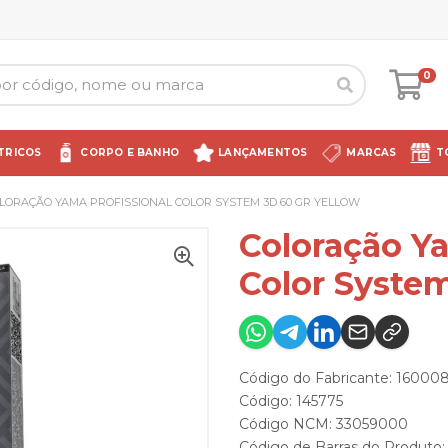
0
TRICOS
CORPO E BANHO
LANÇAMENTOS
MARCAS
T
LORAÇÃO YAMA PROFISSIONAL COLOR SYSTEM 3D 60 GR YELLOW
Coloração Ya
Color System
Código do Fabricante: 16000
Código: 145775
Código NCM: 33059000
Código de Barras do Produto