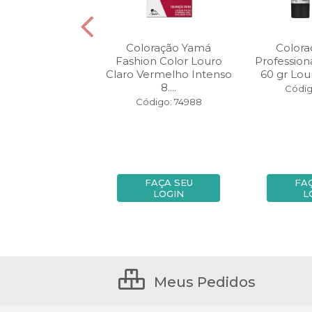
colorante Yamá
Coloração Yamá
Color
de Trigo 20 gr
Fashion Color Louro
Profession
Claro Vermelho Intenso
60 gr Lour
8....
digo: 51312
Códig
Código: 74988
FAÇA SEU
FAÇA SEU
FA
LOGIN
LOGIN
L
Meus Pedidos