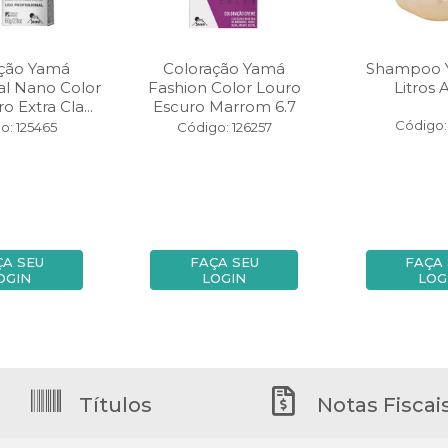
ação Yamá
Coloração Yamá
Shampoo 
al Nano Color
Fashion Color Louro
Litros 
o Extra Cla...
Escuro Marrom 6.7
Código:
o: 125465
Código: 126257
ÇA SEU
FAÇA SEU
FAÇA
OGIN
LOGIN
LOG
Títulos
Notas Fiscai