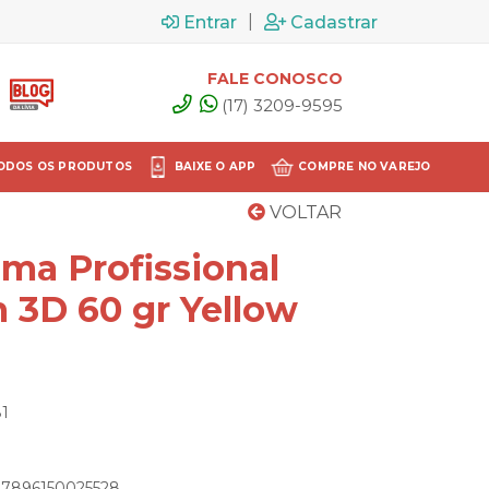
|
Entrar
Cadastrar
FALE CONOSCO
(17) 3209-9595
ODOS OS PRODUTOS
BAIXE O APP
COMPRE NO VAREJO
VOLTAR
ma Profissional
 3D 60 gr Yellow
81
: 7896150025528