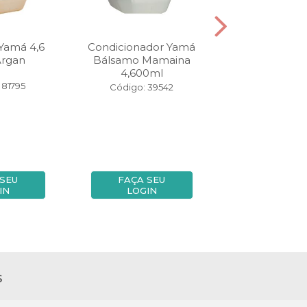
Yamá 4,6
Condicionador Yamá
Àgua Oxigena
Argan
Bálsamo Mamaina
Oxicreme Amet
4,600ml
ml 30 Vol
 81795
Código: 39542
Código: 98
 SEU
FAÇA SEU
FAÇA SE
IN
LOGIN
LOGIN
s