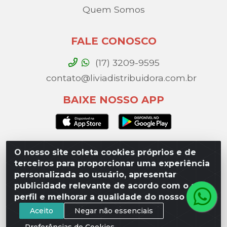
Quem Somos
FALE CONOSCO
(17) 3209-9595
contato@liviadistribuidora.com.br
BAIXE NOSSO APP
O nosso site coleta cookies próprios e de
Lívia Distribuidora - Av. Percy Gandini, 329 – Vila
terceiros para proporcionar uma experiência
Toninho, São José do Rio Preto / SP - CEP 15077-
personalizada ao usuário, apresentar
000 - CNPJ 49.975.923/0003-10
publicidade relevante de acordo com o seu
perfil e melhorar a qualidade do nosso site.
Aceito
Negar não essenciais
Preferências de Cookies