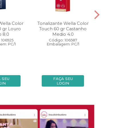
Wella Color
Tonalizante Wella Color
Coloração W
0 gr Louro
Touch 60 gr Castanho
Perfect 60 
o 8.0
Medio 4.0
Medio
 106925
Código: 106587
Código:
em: PC/1
Embalagem: PC/1
Embalage
 SEU
FAÇA SEU
FAÇA
GIN
LOGIN
LOG