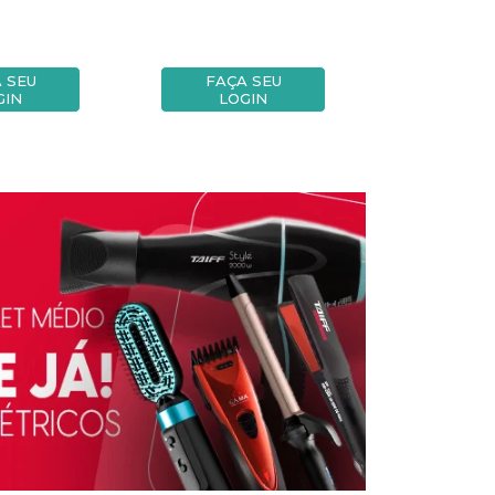
 SEU
FAÇA SEU
FAÇA
GIN
LOGIN
LOG