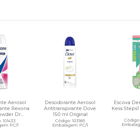
te Aerosol
Desodorante Aerosol
Escova Dent
rante Rexona
Antitranspirante Dove
Kess Steps1
wder Dr...
150 ml Original
Código:
: 101433
Código: 103185
Embalag
em: PC/1
Embalagem: PC/1