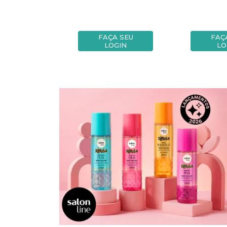
A SEU
FAÇA SEU
FAÇ
OGIN
LOGIN
LO