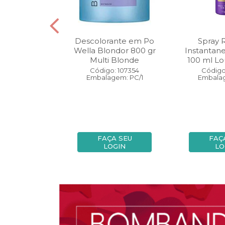
oo Wella
Descolorante em Po
Spray 
ls Invigo 250
Wella Blondor 800 gr
Instantan
ri Enrich
Multi Blonde
100 ml Lo
: 113298
Código: 107354
Código
gem: PC/1
Embalagem: PC/1
Embalag
A SEU
FAÇA SEU
FAÇ
OGIN
LOGIN
LO