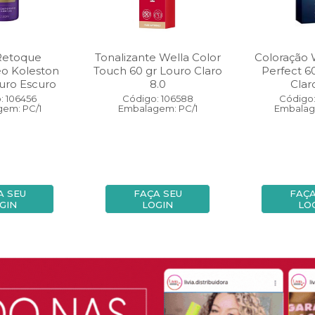
Retoque
Tonalizante Wella Color
Coloração 
eo Koleston
Touch 60 gr Louro Claro
Perfect 6
uro Escuro
8.0
Clar
: 106456
Código: 106588
Código:
em: PC/1
Embalagem: PC/1
Embalag
A SEU
FAÇA SEU
FAÇA
GIN
LOGIN
LO