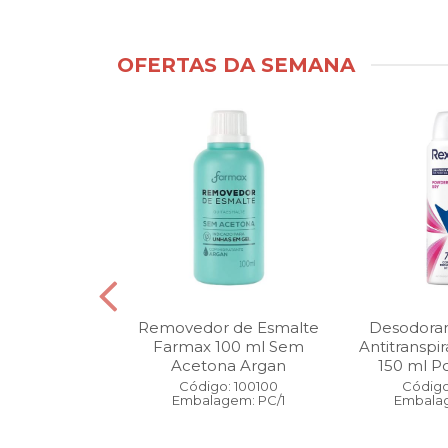
OFERTAS DA SEMANA
ntimo Cia da
Removedor de Esmalte
Desodoran
210 ml Fresh
Farmax 100 ml Sem
Antitranspi
 Pague 1
Acetona Argan
150 ml Po
: 110525
Código: 100100
Código
gem: PC/1
Embalagem: PC/1
Embalag