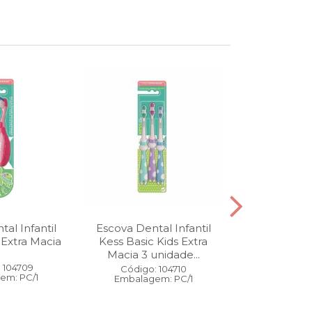
al Infantil
Escova Dental Infantil
Óleo Corpo
 Extra Macia
Kess Basic Kids Extra
100 ml
Macia 3 unidade...
 104709
Código:
Código: 104710
em: PC/1
Embalage
Embalagem: PC/1