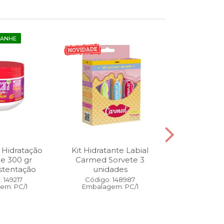
GANHE
 Hidratação
Kit Hidratante Labial
Esmalte
ne 300 gr
Carmed Sorvete 3
Diamon
stentação
unidades
Cybercolors
Co
 149217
Código: 148987
em: PC/1
Embalagem: PC/1
Código:
Embalage