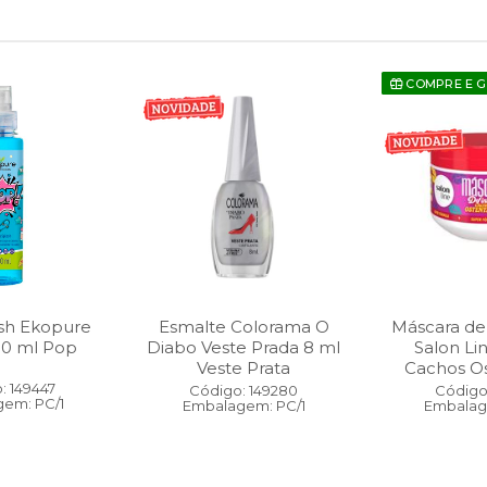
COMPRE E 
sh Ekopure
Esmalte Colorama O
Máscara de
00 ml Pop
Diabo Veste Prada 8 ml
Salon Li
Veste Prata
Cachos O
: 149447
Código: 149280
Código:
em: PC/1
Embalagem: PC/1
Embalag