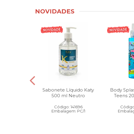
NOVIDADES
tico Bucal
Sabonete Líquido Katy
Body Spla
Litro Melancia
500 ml Neutro
Teens 2
ortelã
Código: 141696
Código
: 146905
Embalagem: PC/1
Embalag
gem: PC/1