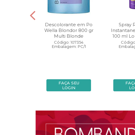
oo Wella
Descolorante em Po
Spray 
ls Invigo 250
Wella Blondor 800 gr
Instantan
ri Enrich
Multi Blonde
100 ml Lo
: 113298
Código: 107354
Código
gem: PC/1
Embalagem: PC/1
Embalag
A SEU
FAÇA SEU
FAÇ
OGIN
LOGIN
LO