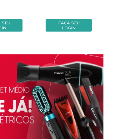
 SEU
FAÇA SEU
FAÇA
GIN
LOGIN
LOG