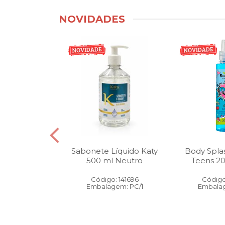
NOVIDADES
tico Bucal
Sabonete Líquido Katy
Body Spla
Litro Melancia
500 ml Neutro
Teens 2
ortelã
Código: 141696
Código
: 146905
Embalagem: PC/1
Embalag
gem: PC/1