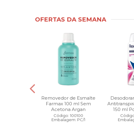
OFERTAS DA SEMANA
ntimo Cia da
Removedor de Esmalte
Desodoran
210 ml Fresh
Farmax 100 ml Sem
Antitranspi
 Pague 1
Acetona Argan
150 ml Po
: 110525
Código: 100100
Código
gem: PC/1
Embalagem: PC/1
Embalag