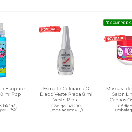
COMPRE E 
sh Ekopure
Esmalte Colorama O
Máscara de
00 ml Pop
Diabo Veste Prada 8 ml
Salon Li
Veste Prata
Cachos O
: 149447
Código: 149280
Código:
em: PC/1
Embalagem: PC/1
Embalag