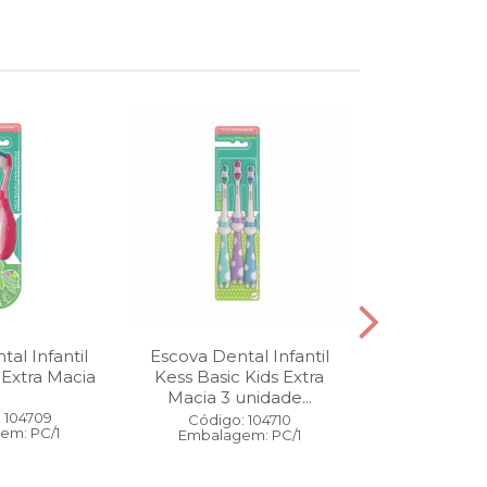
al Infantil
Escova Dental Infantil
Óleo Corpo
 Extra Macia
Kess Basic Kids Extra
100 ml
Macia 3 unidade...
 104709
Código:
Código: 104710
em: PC/1
Embalage
Embalagem: PC/1