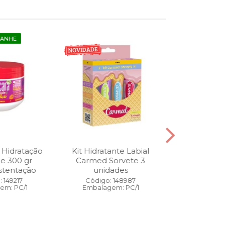
GANHE
 Hidratação
Kit Hidratante Labial
Esmalte
ne 300 gr
Carmed Sorvete 3
Diamon
stentação
unidades
Cybercolors
Co
 149217
Código: 148987
em: PC/1
Embalagem: PC/1
Código:
Embalage