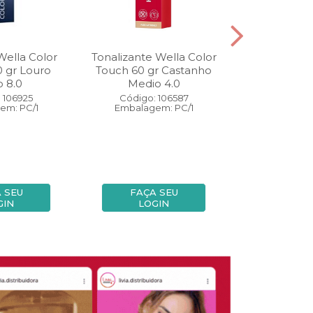
Wella Color
Tonalizante Wella Color
Coloração W
0 gr Louro
Touch 60 gr Castanho
Perfect 60 
o 8.0
Medio 4.0
Medio
 106925
Código: 106587
Código:
em: PC/1
Embalagem: PC/1
Embalage
 SEU
FAÇA SEU
FAÇA
GIN
LOGIN
LOG