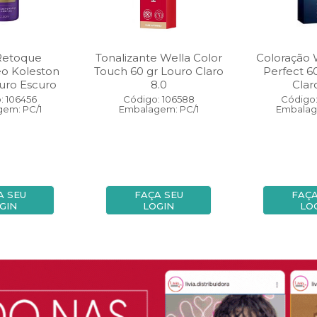
Retoque
Tonalizante Wella Color
Coloração 
eo Koleston
Touch 60 gr Louro Claro
Perfect 6
uro Escuro
8.0
Clar
: 106456
Código: 106588
Código:
em: PC/1
Embalagem: PC/1
Embalag
A SEU
FAÇA SEU
FAÇA
GIN
LOGIN
LO