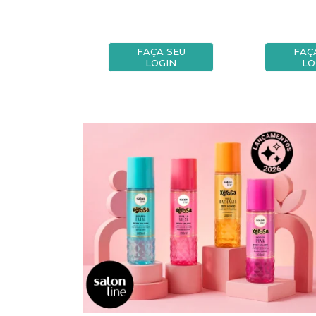
A SEU
FAÇA SEU
FAÇ
OGIN
LOGIN
LO