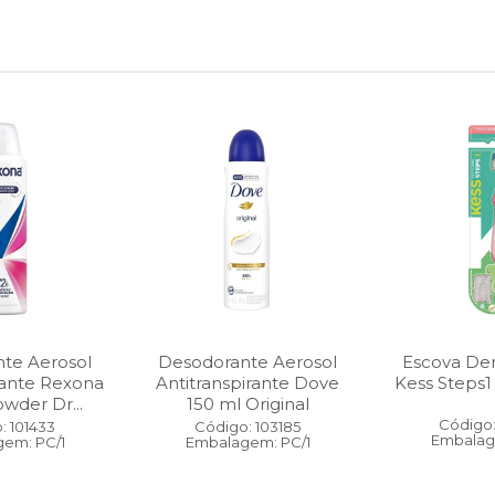
te Aerosol
Desodorante Aerosol
Escova Dent
rante Rexona
Antitranspirante Dove
Kess Steps1
wder Dr...
150 ml Original
Código:
: 101433
Código: 103185
Embalag
em: PC/1
Embalagem: PC/1