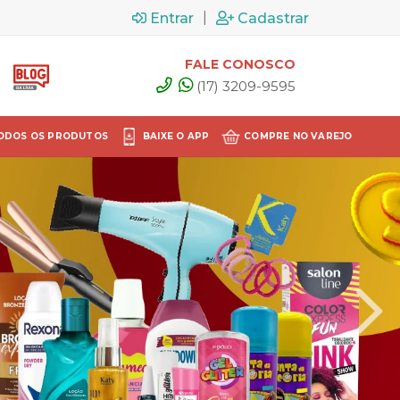
|
Entrar
Cadastrar
FALE CONOSCO
(17) 3209-9595
ODOS OS PRODUTOS
BAIXE O APP
COMPRE NO VAREJO