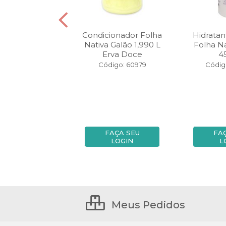
e Líquido Folha
Condicionador Folha
Hidratan
iva 1990 ml
Nativa Galão 1,990 L
Folha N
Orquidea
Erva Doce
4
digo: 69421
Código: 60979
Códig
FAÇA SEU
FAÇA SEU
FA
LOGIN
LOGIN
L
Meus Pedidos