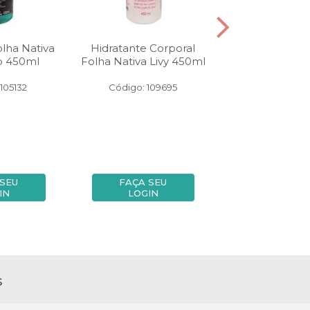
lha Nativa
Hidratante Corporal
Sabonete Líqui
o 450ml
Folha Nativa Livy 450ml
Nativa 1990 m
Limão Me
105132
Código: 109695
Código: 69
 SEU
FAÇA SEU
FAÇA SE
IN
LOGIN
LOGIN
s