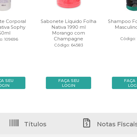
te Corporal
Sabonete Líquido Folha
Shampoo Fo
ativa Sophy
Nativa 1990 ml
Masculin
50ml
Morango com
Champagne
Código: 
o: 109696
Código: 64583
ÇA SEU
FAÇA SEU
FAÇA
OGIN
LOGIN
LOG
Títulos
Notas Fiscai