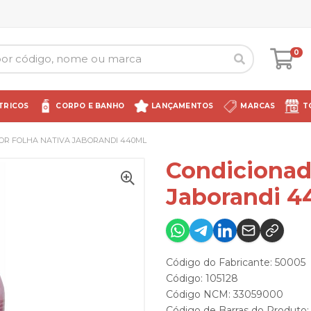
0
TRICOS
CORPO E BANHO
LANÇAMENTOS
MARCAS
T
OR FOLHA NATIVA JABORANDI 440ML
Condicionad
Jaborandi 4
Código do Fabricante: 50005
Código: 105128
Código NCM: 33059000
Código de Barras do Produt