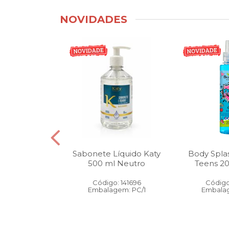
NOVIDADES
tico Bucal
Sabonete Líquido Katy
Body Spla
Litro Melancia
500 ml Neutro
Teens 2
ortelã
Código: 141696
Código
: 146905
Embalagem: PC/1
Embalag
gem: PC/1