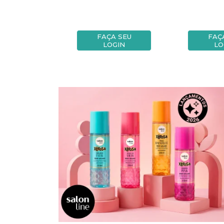
A SEU
FAÇA SEU
FAÇ
OGIN
LOGIN
LO