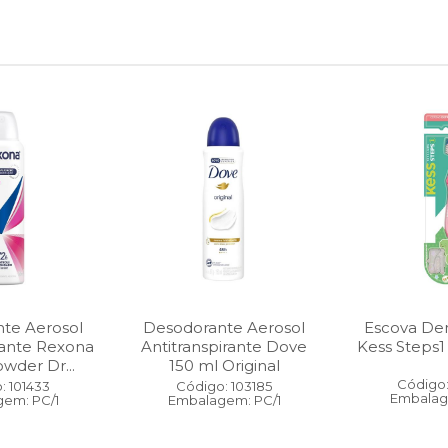
te Aerosol
Desodorante Aerosol
Escova Dent
rante Rexona
Antitranspirante Dove
Kess Steps1
wder Dr...
150 ml Original
Código:
: 101433
Código: 103185
Embalag
em: PC/1
Embalagem: PC/1