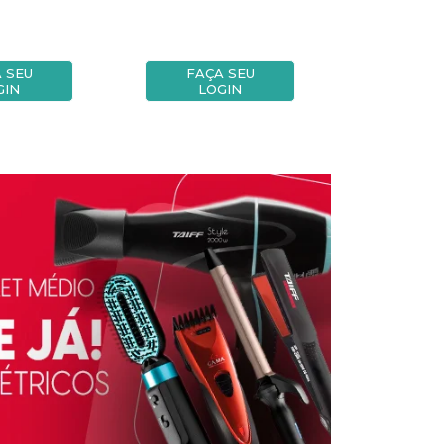
 SEU
FAÇA SEU
FAÇA
GIN
LOGIN
LOG