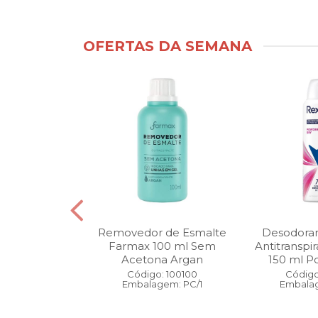
OFERTAS DA SEMANA
ntimo Cia da
Removedor de Esmalte
Desodoran
210 ml Fresh
Farmax 100 ml Sem
Antitranspi
 Pague 1
Acetona Argan
150 ml Po
: 110525
Código: 100100
Código
gem: PC/1
Embalagem: PC/1
Embalag