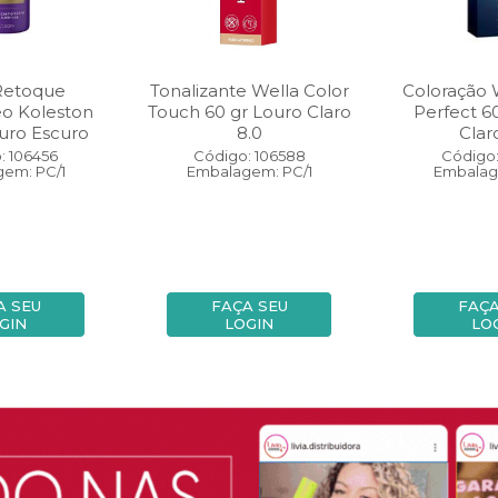
Retoque
Tonalizante Wella Color
Coloração 
eo Koleston
Touch 60 gr Louro Claro
Perfect 6
uro Escuro
8.0
Clar
: 106456
Código: 106588
Código:
em: PC/1
Embalagem: PC/1
Embalag
A SEU
FAÇA SEU
FAÇA
GIN
LOGIN
LO