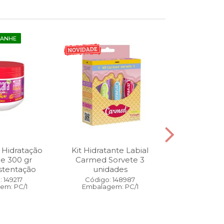
GANHE
 Hidratação
Kit Hidratante Labial
Esmalte
ne 300 gr
Carmed Sorvete 3
Diamon
stentação
unidades
Cybercolors
Co
 149217
Código: 148987
em: PC/1
Embalagem: PC/1
Código:
Embalage