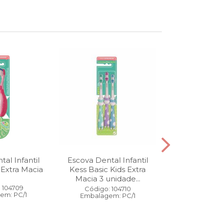
al Infantil
Escova Dental Infantil
Óleo Corpo
 Extra Macia
Kess Basic Kids Extra
100 ml
Macia 3 unidade...
 104709
Código:
Código: 104710
em: PC/1
Embalage
Embalagem: PC/1