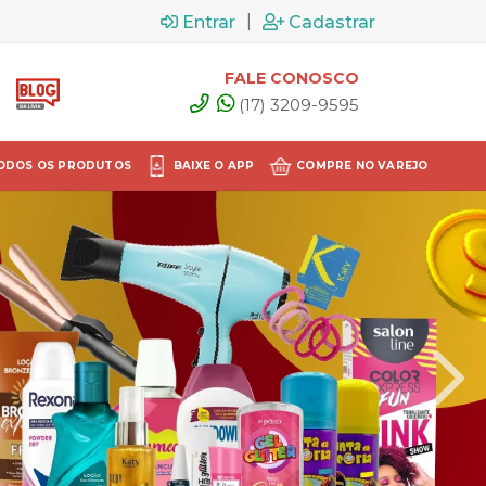
|
Entrar
Cadastrar
FALE CONOSCO
(17) 3209-9595
ODOS OS PRODUTOS
BAIXE O APP
COMPRE NO VAREJO