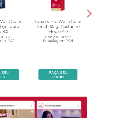
Wella Color
Tonalizante Wella Color
Coloração W
0 gr Louro
Touch 60 gr Castanho
Perfect 60 
o 8.0
Medio 4.0
Medio
 106925
Código: 106587
Código:
em: PC/1
Embalagem: PC/1
Embalage
 SEU
FAÇA SEU
FAÇA
GIN
LOGIN
LOG