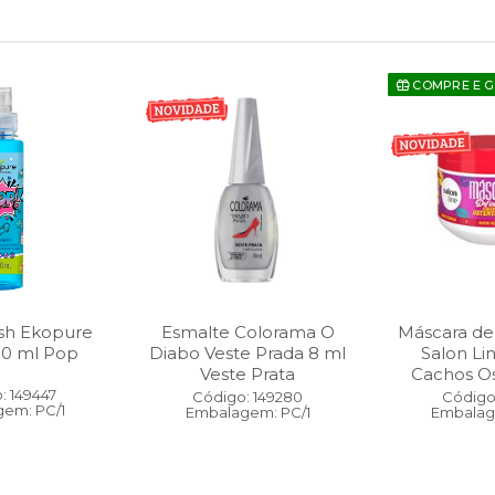
COMPRE E 
sh Ekopure
Esmalte Colorama O
Máscara de
00 ml Pop
Diabo Veste Prada 8 ml
Salon Li
Veste Prata
Cachos O
: 149447
Código: 149280
Código:
em: PC/1
Embalagem: PC/1
Embalag