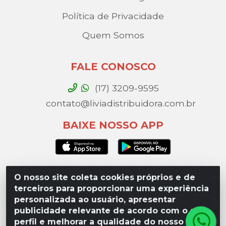
Política de Privacidade
Quem Somos
FALE CONOSCO
(17) 3209-9595
contato@liviadistribuidora.com.br
BAIXE NOSSO APP
O nosso site coleta cookies próprios e de
Lívia Distribuidora - Av. Percy Gandini, 329 – Vila
terceiros para proporcionar uma experiência
Toninho, São José do Rio Preto / SP - CEP 15077-
personalizada ao usuário, apresentar
000 - CNPJ 49.975.923/0003-10
publicidade relevante de acordo com o seu
perfil e melhorar a qualidade do nosso site.