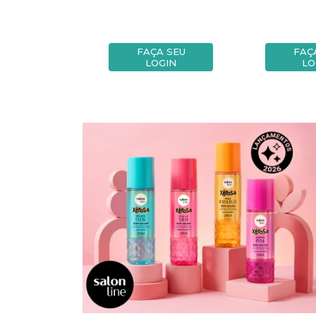
A SEU
FAÇA SEU
FAÇ
OGIN
LOGIN
LO