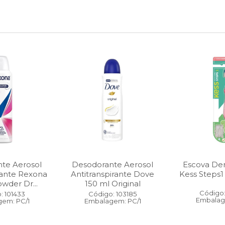
te Aerosol
Desodorante Aerosol
Escova Dent
rante Rexona
Antitranspirante Dove
Kess Steps1
wder Dr...
150 ml Original
Código:
: 101433
Código: 103185
Embalag
em: PC/1
Embalagem: PC/1