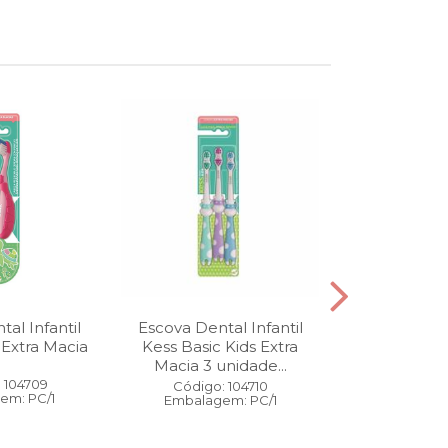
al Infantil
Escova Dental Infantil
Óleo Corpo
 Extra Macia
Kess Basic Kids Extra
100 ml
Macia 3 unidade...
 104709
Código:
Código: 104710
em: PC/1
Embalage
Embalagem: PC/1