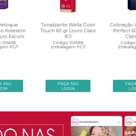
Retoque
Tonalizante Wella Color
Coloração 
eo Koleston
Touch 60 gr Louro Claro
Perfect 6
uro Escuro
8.0
Clar
: 106456
Código: 106588
Código:
em: PC/1
Embalagem: PC/1
Embalag
A SEU
FAÇA SEU
FAÇA
GIN
LOGIN
LO