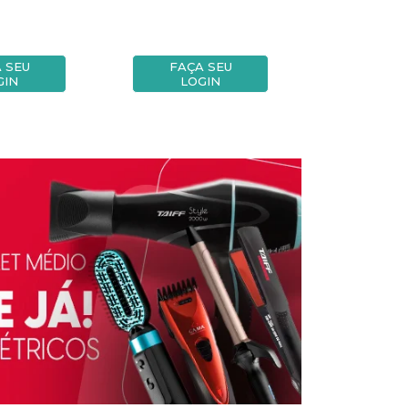
 SEU
FAÇA SEU
FAÇA
GIN
LOGIN
LOG