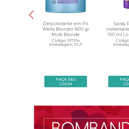
oo Wella
Descolorante em Po
Spray 
ls Invigo 250
Wella Blondor 800 gr
Instantan
ri Enrich
Multi Blonde
100 ml Lo
: 113298
Código: 107354
Código
gem: PC/1
Embalagem: PC/1
Embalag
A SEU
FAÇA SEU
FAÇ
OGIN
LOGIN
LO