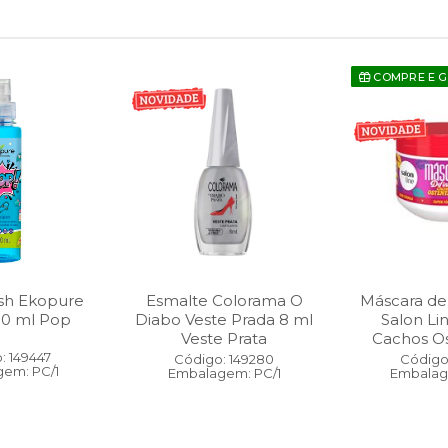
COMPRE E 
sh Ekopure
Esmalte Colorama O
Máscara de
00 ml Pop
Diabo Veste Prada 8 ml
Salon Li
Veste Prata
Cachos O
: 149447
Código: 149280
Código:
em: PC/1
Embalagem: PC/1
Embalag