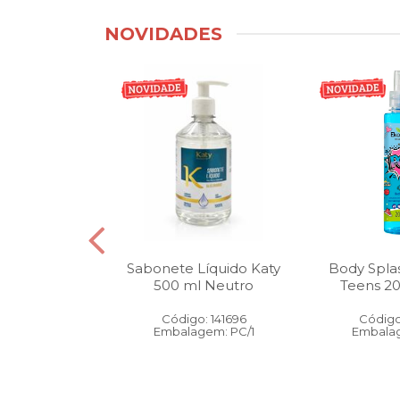
NOVIDADES
tico Bucal
Sabonete Líquido Katy
Body Spla
Litro Melancia
500 ml Neutro
Teens 2
ortelã
Código: 141696
Código
: 146905
Embalagem: PC/1
Embalag
gem: PC/1