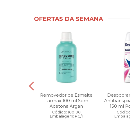
OFERTAS DA SEMANA
ntimo Cia da
Removedor de Esmalte
Desodoran
210 ml Fresh
Farmax 100 ml Sem
Antitranspi
 Pague 1
Acetona Argan
150 ml Po
: 110525
Código: 100100
Código
gem: PC/1
Embalagem: PC/1
Embalag