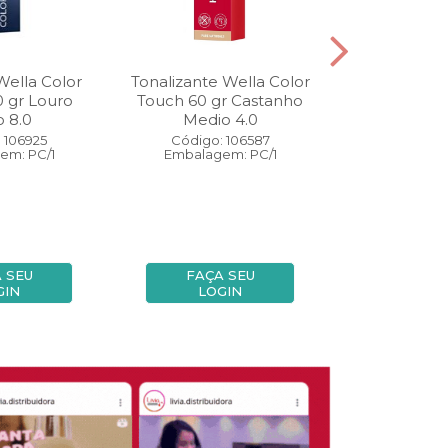
Wella Color
Tonalizante Wella Color
Coloração W
0 gr Louro
Touch 60 gr Castanho
Perfect 60 
o 8.0
Medio 4.0
Medio
 106925
Código: 106587
Código:
em: PC/1
Embalagem: PC/1
Embalage
 SEU
FAÇA SEU
FAÇA
GIN
LOGIN
LOG