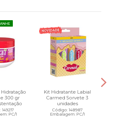
GANHE
 Hidratação
Kit Hidratante Labial
Esmalte
ne 300 gr
Carmed Sorvete 3
Diamon
stentação
unidades
Cybercolors
Co
 149217
Código: 148987
em: PC/1
Embalagem: PC/1
Código:
Embalage