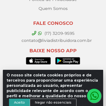
Quem Somos
FALE CONOSCO
(17) 3209-9595
contato@liviadistribuidora.com.br
BAIXE NOSSO APP
O nosso site coleta cookies próprios e de
Lívia Distribuidora - Av. Percy Gandini, 329 – Vila
terceiros para proporcionar uma experiência
Toninho, São José do Rio Preto / SP - CEP 15077-
personalizada ao usuário, apresentar
000 - CNPJ 49.975.923/0003-10
publicidade relevante de acordo com o seu
perfil e melhorar a qualidade do nosso site.
Aceito
Negar não essenciais