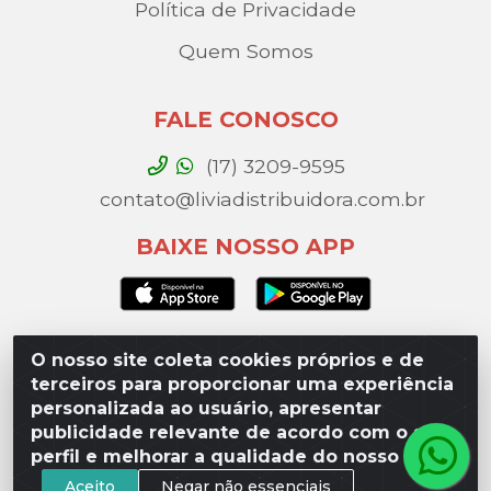
Política de Privacidade
Quem Somos
FALE CONOSCO
(17) 3209-9595
contato@liviadistribuidora.com.br
BAIXE NOSSO APP
O nosso site coleta cookies próprios e de
Lívia Distribuidora - Av. Percy Gandini, 329 – Vila
terceiros para proporcionar uma experiência
Toninho, São José do Rio Preto / SP - CEP 15077-
personalizada ao usuário, apresentar
000 - CNPJ 49.975.923/0003-10
publicidade relevante de acordo com o seu
perfil e melhorar a qualidade do nosso site.
Aceito
Negar não essenciais