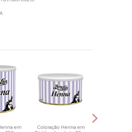
A
 Henna em
Coloração Henna em
Coloração H