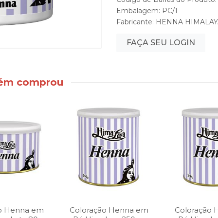
Embalagem: PC/1
Fabricante:
HENNA HIMALAY
FAÇA SEU LOGIN
bém comprou
ão Henna em
Coloração Henna em
Coloração