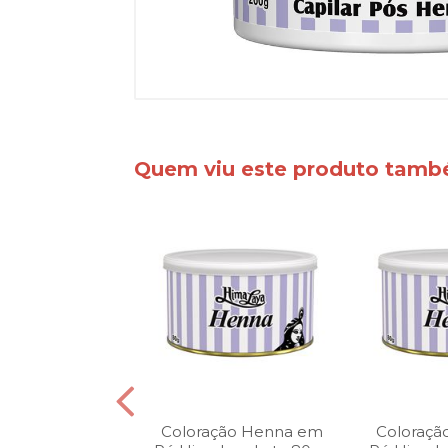
Quem viu este produto tam
ção Henna em
Coloração Henna em
Coloraç