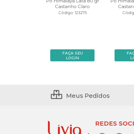
malaya 250 gr
Pó Himalaya Lata 80 gr
Pó Himala
Acaju
Castanho Claro
Casta
digo: 33897
Código: 123275
Códig
FAÇA SEU
FAÇA SEU
FA
LOGIN
LOGIN
L
Meus Pedidos
REDES SOCI