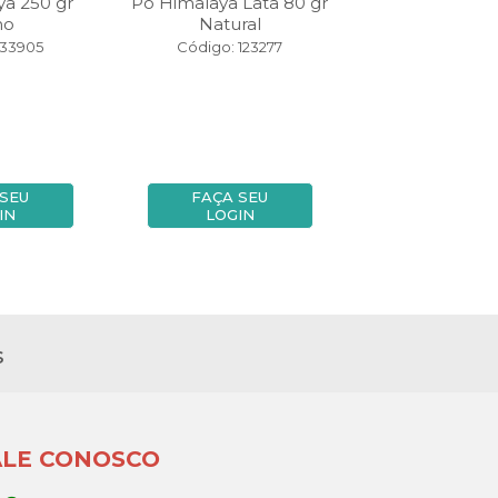
a 250 gr
Pó Himalaya Lata 80 gr
Pó Himalaya 
ho
Natural
Vermel
 33905
Código: 123277
Código: 33
 SEU
FAÇA SEU
FAÇA SE
IN
LOGIN
LOGIN
s
ALE CONOSCO