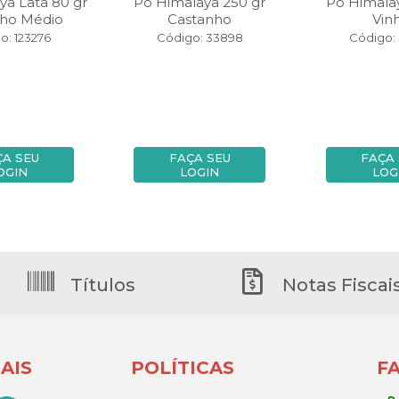
ya Lata 80 gr
Pó Himalaya 250 gr
Pó Himalay
nho Médio
Castanho
Vin
o: 123276
Código: 33898
Código:
ÇA SEU
FAÇA SEU
FAÇA
OGIN
LOGIN
LOG
Títulos
Notas Fiscai
AIS
POLÍTICAS
F