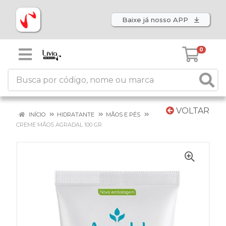
Baixe já nosso APP
0
VOLTAR
INÍCIO
HIDRATANTE
MÃOS E PÉS
CREME MÃOS AGRADAL 100 GR