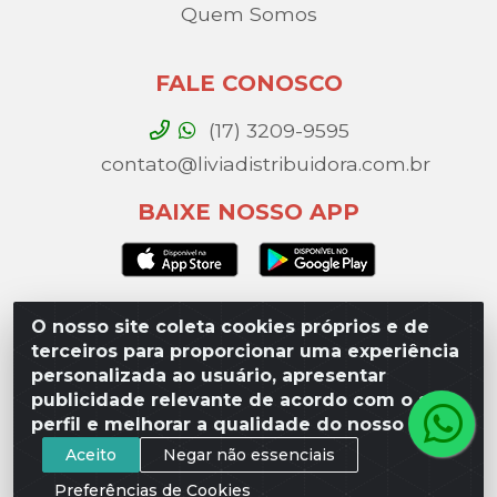
Quem Somos
FALE CONOSCO
(17) 3209-9595
contato@liviadistribuidora.com.br
BAIXE NOSSO APP
O nosso site coleta cookies próprios e de
Lívia Distribuidora - Av. Percy Gandini, 329 – Vila
terceiros para proporcionar uma experiência
Toninho, São José do Rio Preto / SP - CEP 15077-
personalizada ao usuário, apresentar
000 - CNPJ 49.975.923/0003-10
publicidade relevante de acordo com o seu
perfil e melhorar a qualidade do nosso site.
Aceito
Negar não essenciais
Preferências de Cookies