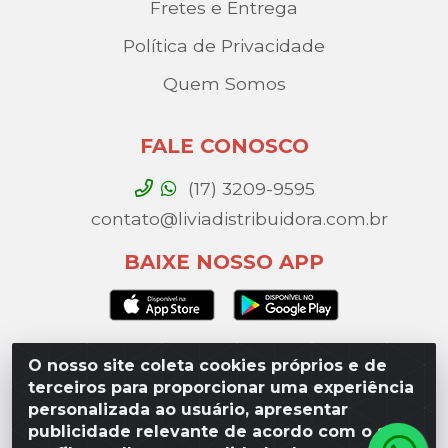
Fretes e Entrega
Política de Privacidade
Quem Somos
FALE CONOSCO
(17) 3209-9595
contato@liviadistribuidora.com.br
BAIXE NOSSO APP
O nosso site coleta cookies próprios e de
Lívia Distribuidora - Av. Percy Gandini, 329 – Vila
terceiros para proporcionar uma experiência
Toninho, São José do Rio Preto / SP - CEP 15077-
personalizada ao usuário, apresentar
000 - CNPJ 49.975.923/0003-10
publicidade relevante de acordo com o seu