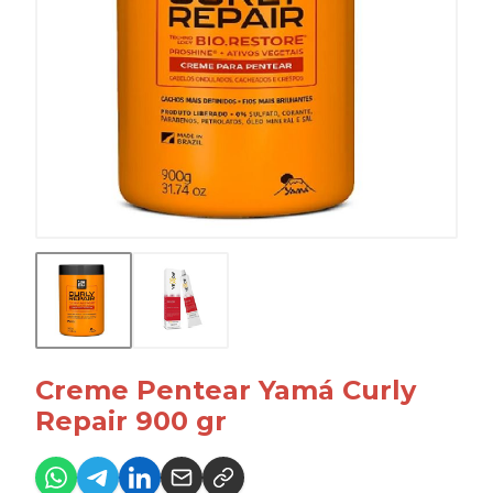
Creme Pentear Yamá Curly
Repair 900 gr