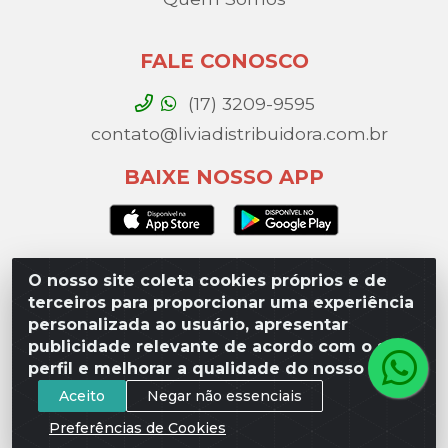
FALE CONOSCO
(17) 3209-9595
contato@liviadistribuidora.com.br
BAIXE NOSSO APP
O nosso site coleta cookies próprios e de
Lívia Distribuidora - Av. Percy Gandini, 329 – Vila
terceiros para proporcionar uma experiência
Toninho, São José do Rio Preto / SP - CEP 15077-
personalizada ao usuário, apresentar
000 - CNPJ 49.975.923/0003-10
publicidade relevante de acordo com o seu
perfil e melhorar a qualidade do nosso site.
Aceito
Negar não essenciais
Preferências de Cookies