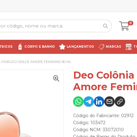
0
TRICOS
CORPO E BANHO
LANÇAMENTOS
MARCAS
T
 FIORUCCI DOLCE AMORE FEMININO 90 ML
Deo Colônia 
Amore Femi
Código do Fabricante: 02912
Código: 103472
Código NCM: 33072010
Código de Barras do Produto