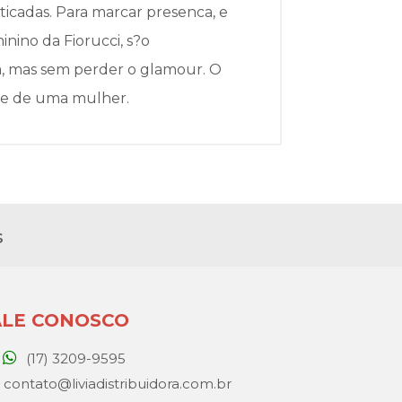
icadas. Para marcar presenca, e
ino da Fiorucci, s?o
a, mas sem perder o glamour. O
ade de uma mulher.
s
ALE CONOSCO
(17) 3209-9595
contato@liviadistribuidora.com.br