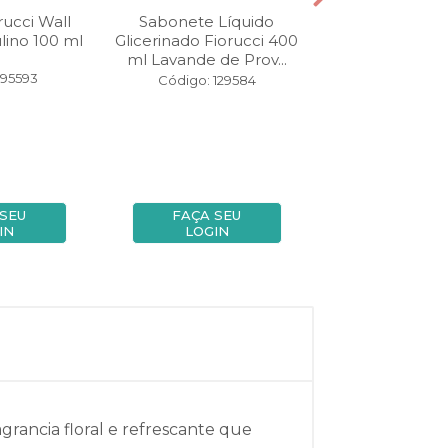
rucci Wall
Sabonete Líquido
Sabonete Lí
lino 100 ml
Glicerinado Fiorucci 400
Fiorucci 500 
ml Lavande de Prov...
Doce
 95593
Código: 129584
Código: 69
 SEU
FAÇA SEU
FAÇA SE
IN
LOGIN
LOGIN
grancia floral e refrescante que