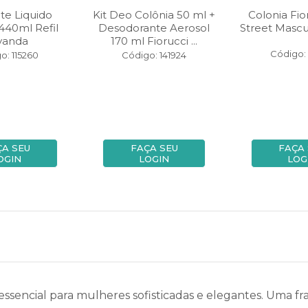
te Liquido
Kit Deo Colônia 50 ml +
Colonia Fio
 440ml Refil
Desodorante Aerosol
Street Mascu
vanda
170 ml Fiorucci ...
Código:
o: 115260
Código: 141924
ÇA SEU
FAÇA SEU
FAÇA
OGIN
LOGIN
LOG
sencial para mulheres sofisticadas e elegantes. Uma fra