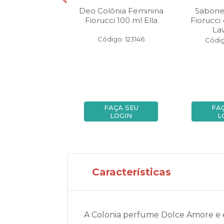
nete Liquido
Deo Colônia Feminina
Sabone
ci Refil 440 ml
Fiorucci 100 ml Ella
Fiorucci
rva Doce
La
Código: 123146
digo: 95177
Códig
FAÇA SEU
FAÇA SEU
FA
LOGIN
LOGIN
L
Características
A Colonia perfume Dolce Amore e es