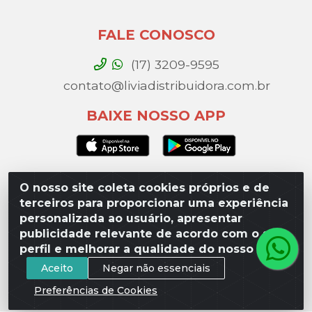
FALE CONOSCO
(17) 3209-9595
contato@liviadistribuidora.com.br
BAIXE NOSSO APP
O nosso site coleta cookies próprios e de
Lívia Distribuidora - Av. Percy Gandini, 329 – Vila
terceiros para proporcionar uma experiência
Toninho, São José do Rio Preto / SP - CEP 15077-
personalizada ao usuário, apresentar
000 - CNPJ 49.975.923/0003-10
publicidade relevante de acordo com o seu
perfil e melhorar a qualidade do nosso site.
Aceito
Negar não essenciais
Preferências de Cookies