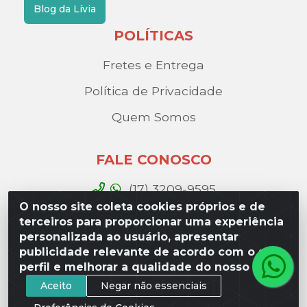
Blog da Lívia
POLÍTICAS
Fretes e Entrega
Política de Privacidade
Quem Somos
FALE CONOSCO
(17) 3209-9595
O nosso site coleta cookies próprios e de
contato@liviadistribuidora.com.br
terceiros para proporcionar uma experiência
personalizada ao usuário, apresentar
BAIXE NOSSO APP
publicidade relevante de acordo com o seu
perfil e melhorar a qualidade do nosso site.
Aceito
Negar não essenciais