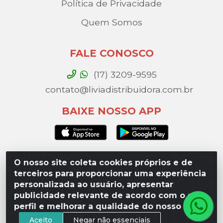
Política de Privacidade
Quem Somos
FALE CONOSCO
(17) 3209-9595
contato@liviadistribuidora.com.br
BAIXE NOSSO APP
O nosso site coleta cookies próprios e de
Lívia Distribuidora - Av. Percy Gandini, 329 – Vila
terceiros para proporcionar uma experiência
Toninho, São José do Rio Preto / SP - CEP 15077-
personalizada ao usuário, apresentar
000 - CNPJ 49.975.923/0003-10
publicidade relevante de acordo com o seu
perfil e melhorar a qualidade do nosso site.
Aceito
Negar não essenciais