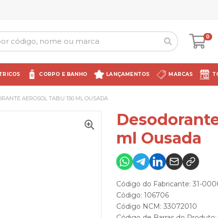
0
TRICOS
CORPO E BANHO
LANÇAMENTOS
MARCAS
T
RANTE AEROSOL TABU 150 ML OUSADA
Desodorante
ml Ousada
Código do Fabricante: 31-000
Código: 106706
Código NCM: 33072010
Código de Barras do Produt