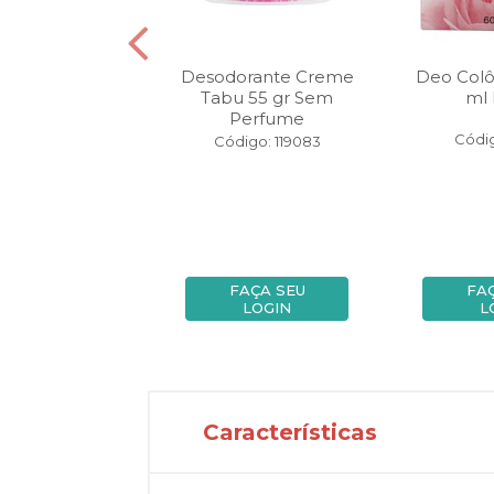
rante Roll On
Desodorante Creme
Deo Colô
 ml Tradicional
Tabu 55 gr Sem
ml 
Perfume
digo: 31209
Códig
Código: 119083
FAÇA SEU
FAÇA SEU
FA
LOGIN
LOGIN
L
Características