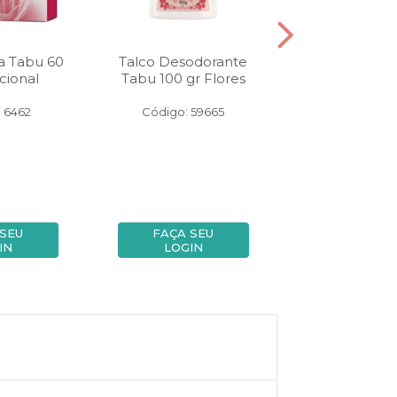
a Tabu 60
Talco Desodorante
Desodorante
cional
Tabu 100 gr Flores
Tabu 55 gr 
 6462
Código: 59665
Código: 59
 SEU
FAÇA SEU
FAÇA SE
IN
LOGIN
LOGIN