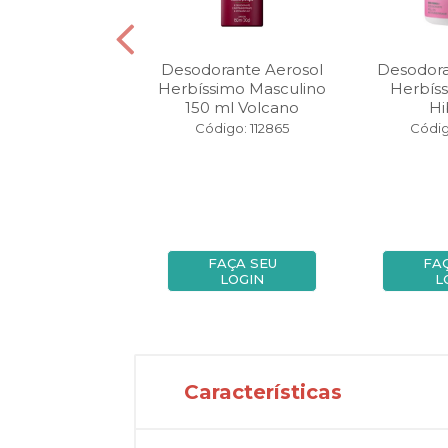
orante Creme
Desodorante Aerosol
Desodora
imo Bioprotect
Herbíssimo Masculino
Herbís
 gr Cedro
150 ml Volcano
Hi
igo: 106590
Código: 112865
Códig
FAÇA SEU
FAÇA SEU
FA
LOGIN
LOGIN
L
Características