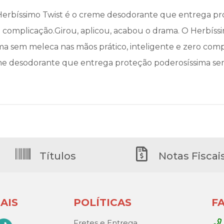
 Herbíssimo Twist é o creme desodorante que entrega p
ro complicação.Girou, aplicou, acabou o drama. O Herbís
a sem meleca nas mãos prático, inteligente e zero compl
me desodorante que entrega proteção poderosíssima se
Títulos
Notas Fiscai
AIS
POLÍTICAS
F
Fretes e Entrega