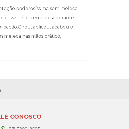
roteção poderosíssima sem meleca
simo Twist é o creme desodorante
icação.Girou, aplicou, acabou o
m meleca nas mãos prático,
s
ALE CONOSCO
(17) 3209-9595