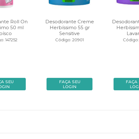
nte Roll On
Desodorante Creme
Desodoran
simo 50 ml
Herbíssimo 55 gr
Herbíssim
bísco
Sensitive
Lava
o: 147252
Código: 20901
Código: 
ÇA SEU
FAÇA SEU
FAÇA
OGIN
LOGIN
LOG