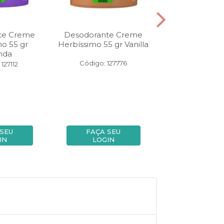
te Creme
Desodorante Creme
Desodorante A
o 55 gr
Herbíssimo 55 gr Vanilla
Herbíssimo Car
nda
Hibisc
Código: 127776
127112
Código: 13
 SEU
FAÇA SEU
FAÇA SE
IN
LOGIN
LOGIN