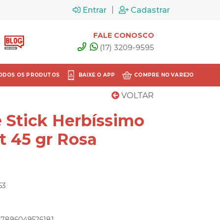
|
Entrar
Cadastrar
FALE CONOSCO
(17) 3209-9595
ODOS OS PRODUTOS
BAIXE O APP
COMPRE NO VAREJO
VOLTAR
 Stick Herbíssimo
st 45 gr Rosa
53
: 7896049526181