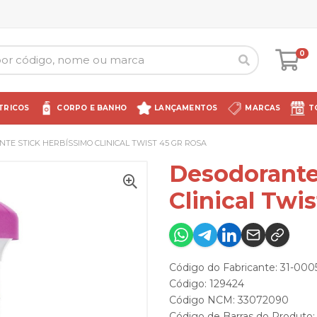
0
TRICOS
CORPO E BANHO
LANÇAMENTOS
MARCAS
T
TE STICK HERBÍSSIMO CLINICAL TWIST 45 GR ROSA
Desodorante
Clinical Twi
Código do Fabricante: 31-000
Código: 129424
Código NCM: 33072090
Código de Barras do Produto