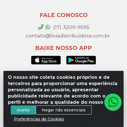
FALE CONOSCO
(17) 3209-9595
contato@liviadistribuidora.com.br
BAIXE NOSSO APP
O nosso site coleta cookies próprios e de
Lívia Distribuidora - Av. Percy Gandini, 329 – Vila
terceiros para proporcionar uma experiência
Toninho, São José do Rio Preto / SP - CEP 15077-
personalizada ao usuário, apresentar
000 - CNPJ 49.975.923/0003-10
publicidade relevante de acordo com o seu
perfil e melhorar a qualidade do nosso site.
Aceito
Negar não essenciais
Preferências de Cookies