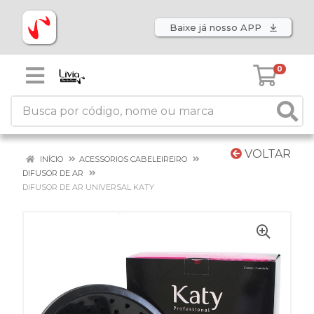
Baixe já nosso APP
0
VOLTAR
INÍCIO
ACESSORIOS CABELEIREIRO
DIFUSOR DE AR
DIFUSOR DE AR UNIVERSAL KATY