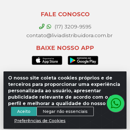
FALE CONOSCO
(17) 3209-9595
contato@liviadistribuidora.com.br
BAIXE NOSSO APP
O nosso site coleta cookies próprios e de
Lívia Distribuidora - Av. Percy Gandini, 329 – Vila
terceiros para proporcionar uma experiência
Toninho, São José do Rio Preto / SP - CEP 15077-
personalizada ao usuário, apresentar
000 - CNPJ 49.975.923/0003-10
publicidade relevante de acordo com o seu
perfil e melhorar a qualidade do nosso site.
Aceito
Negar não essenciais
Preferências de Cookies