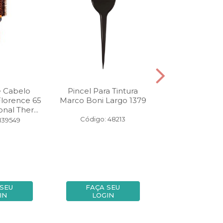
e Cabelo
Pincel Para Tintura
Escova Marco B
lorence 65
Marco Boni Largo 1379
Grande Disney
nal Ther...
Código: 48213
Código: 14
139549
 SEU
FAÇA SEU
FAÇA SE
IN
LOGIN
LOGIN