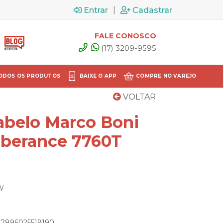
|
Entrar
Cadastrar
FALE CONOSCO
(17) 3209-9595
ODOS OS PRODUTOS
BAIXE O APP
COMPRE NO VAREJO
VOLTAR
abelo Marco Boni
berance 7760T
TW
: 7896025519190