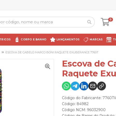
0
TRICOS
CORPO E BANHO
LANÇAMENTOS
MARCAS
T
ESCOVA DE CABELO MARCO BONI RAQUETE EXUBERANCE 7760T
Escova de C
Raquete Exu
Código do Fabricante: 7760
Código: 84982
Código NCM: 96032900
Código de Barras do Produto