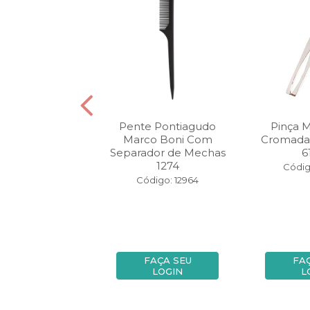
Cabelo Raquete
Pente Pontiagudo
Pinça 
 Boni Warner
Marco Boni Com
Cromada
er Maravilha
Separador de Mechas
6
1274
igo: 147877
Códig
Código: 12964
FAÇA SEU
FAÇA SEU
FA
LOGIN
LOGIN
L