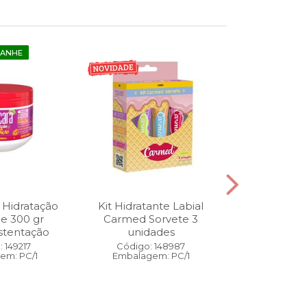
GANHE
 Hidratação
Kit Hidratante Labial
Esmalte
ne 300 gr
Carmed Sorvete 3
Diamon
stentação
unidades
Cybercolors
Co
 149217
Código: 148987
em: PC/1
Embalagem: PC/1
Código:
Embalage