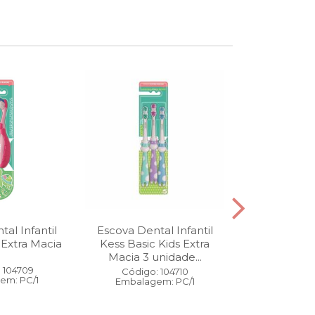
al Infantil
Escova Dental Infantil
Óleo Corpo
 Extra Macia
Kess Basic Kids Extra
100 ml
Macia 3 unidade...
 104709
Código:
Código: 104710
em: PC/1
Embalage
Embalagem: PC/1