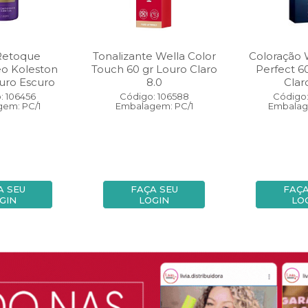
Retoque
Tonalizante Wella Color
Coloração 
eo Koleston
Touch 60 gr Louro Claro
Perfect 6
uro Escuro
8.0
Clar
: 106456
Código: 106588
Código:
em: PC/1
Embalagem: PC/1
Embalag
A SEU
FAÇA SEU
FAÇA
GIN
LOGIN
LO