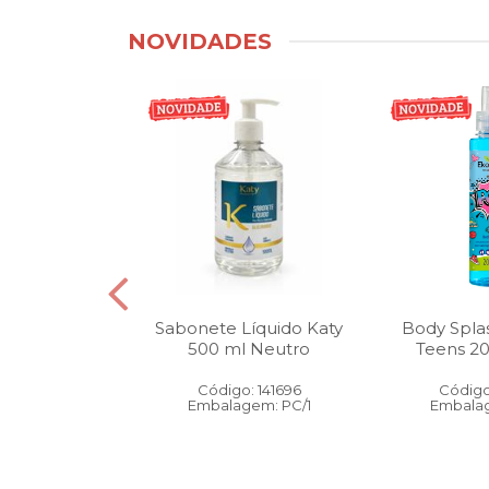
NOVIDADES
tico Bucal
Sabonete Líquido Katy
Body Spla
Litro Melancia
500 ml Neutro
Teens 2
ortelã
Código: 141696
Código
: 146905
Embalagem: PC/1
Embalag
gem: PC/1