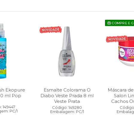
COMPRE E 
sh Ekopure
Esmalte Colorama O
Máscara de
00 ml Pop
Diabo Veste Prada 8 ml
Salon Li
Veste Prata
Cachos O
: 149447
Código: 149280
Código:
em: PC/1
Embalagem: PC/1
Embalag