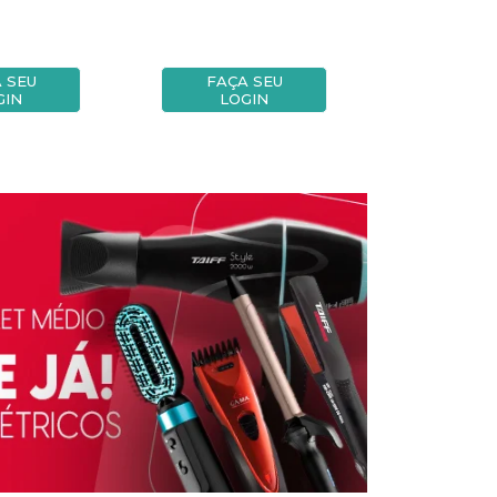
 SEU
FAÇA SEU
FAÇA
GIN
LOGIN
LOG