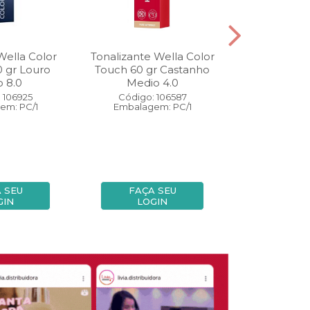
Wella Color
Tonalizante Wella Color
Coloração W
0 gr Louro
Touch 60 gr Castanho
Perfect 60 
o 8.0
Medio 4.0
Medio
 106925
Código: 106587
Código:
em: PC/1
Embalagem: PC/1
Embalage
 SEU
FAÇA SEU
FAÇA
GIN
LOGIN
LOG