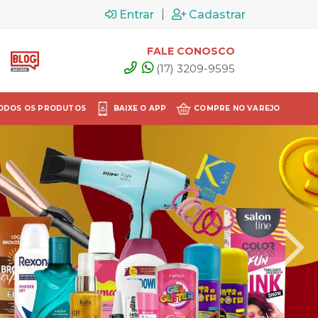
|
Entrar
Cadastrar
FALE CONOSCO
(17) 3209-9595
ODOS OS PRODUTOS
BAIXE O APP
COMPRE NO VAREJO