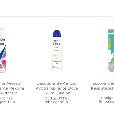
te Aerosol
Desodorante Aerosol
Escova Dent
rante Rexona
Antitranspirante Dove
Kess Steps1
wder Dr...
150 ml Original
Código:
: 101433
Código: 103185
Embalag
em: PC/1
Embalagem: PC/1