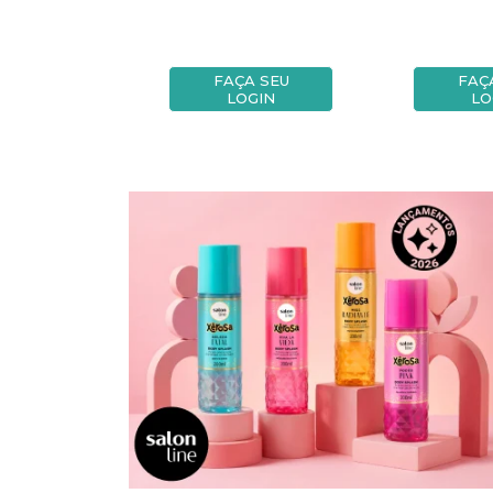
A SEU
FAÇA SEU
FAÇ
OGIN
LOGIN
LO