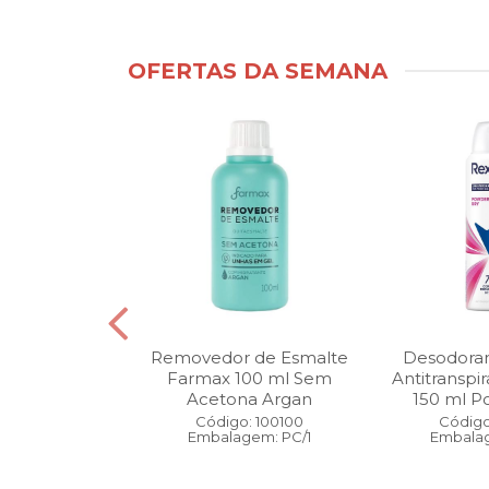
OFERTAS DA SEMANA
ntimo Cia da
Removedor de Esmalte
Desodoran
210 ml Fresh
Farmax 100 ml Sem
Antitranspi
 Pague 1
Acetona Argan
150 ml Po
: 110525
Código: 100100
Código
gem: PC/1
Embalagem: PC/1
Embalag