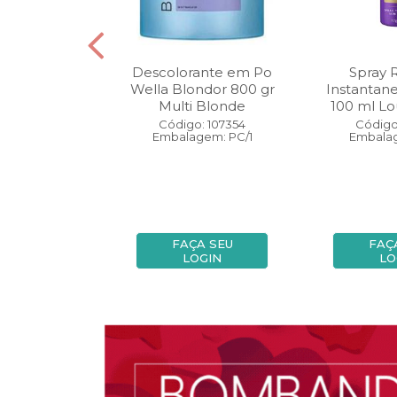
oo Wella
Descolorante em Po
Spray 
ls Invigo 250
Wella Blondor 800 gr
Instantan
ri Enrich
Multi Blonde
100 ml Lo
: 113298
Código: 107354
Código
gem: PC/1
Embalagem: PC/1
Embalag
A SEU
FAÇA SEU
FAÇ
OGIN
LOGIN
LO