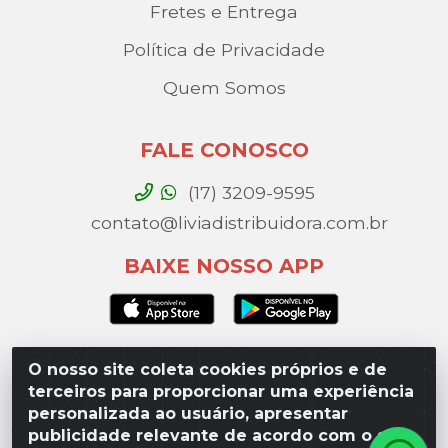
Fretes e Entrega
Política de Privacidade
Quem Somos
FALE CONOSCO
(17) 3209-9595
contato@liviadistribuidora.com.br
BAIXE NOSSO APP
O nosso site coleta cookies próprios e de
Lívia Distribuidora - Av. Percy Gandini, 329 – Vila
terceiros para proporcionar uma experiência
Toninho, São José do Rio Preto / SP - CEP 15077-
personalizada ao usuário, apresentar
000 - CNPJ 49.975.923/0003-10
publicidade relevante de acordo com o seu