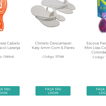
Para Cabelo
Chinelo Descartavel
Escova Par
acol Laranja
Katy 4mm Com 6 Pares
Mini Lilas 
Colorida
o: 138946
Código: 111768
Código: 
ÇA SEU
FAÇA SEU
FAÇA
OGIN
LOGIN
LOG