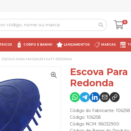
0
TRICOS
CORPO E BANHO
LANÇAMENTOS
MARCAS
T
ESCOVA PARA MASSAGEM KATY REDONDA
Escova Para
Redonda
Código do Fabricante: 106258
Código: 106258
Código NCM: 96032900
Código de Barras do Produto