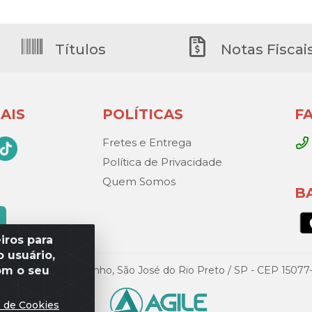
Títulos
Notas Fiscai
AIS
POLÍTICAS
F
Fretes e Entrega
Política de Privacidade
Quem Somos
B
iros para
 usuário,
om o seu
Gandini, 329 – Vila Toninho, São José do Rio Preto / SP - CEP 15
s de Cookies