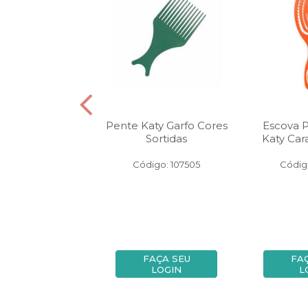
de Cabelo Katy
Pente Katy Garfo Cores
Escova 
teado Pink
Sortidas
Katy Car
igo: 149984
Código: 107505
Códig
FAÇA SEU
FAÇA SEU
FA
LOGIN
LOGIN
L