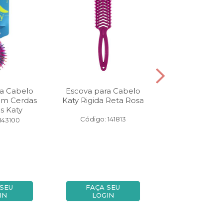
a Cabelo
Escova para Cabelo
Bigudim Katy 
Com Cerdas
Katy Rigida Reta Rosa
Com 12 Uni
s Katy
Número
Código: 141813
143100
Código: 10
 SEU
FAÇA SEU
FAÇA SE
IN
LOGIN
LOGIN