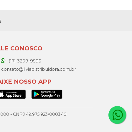
s
ALE CONOSCO
(17) 3209-9595
contato@liviadistribuidora.com.br
AIXE NOSSO APP
077-000 - CNPJ 49.975.923/0003-10