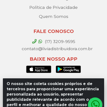
Política de Privacidade
Quem Somos
FALE CONOSCO
(17) 3209-9595
contato@liviadistribuidora.com.br
BAIXE NOSSO APP
O nosso site coleta cookies próprios e de
Lívia Distribuidora - Av. Percy Gandini, 329 – Vila
terceiros para proporcionar uma experiência
Toninho, São José do Rio Preto / SP - CEP 15077-
personalizada ao usuário, apresentar
000 - CNPJ 49.975.923/0003-10
publicidade relevante de acordo com o seu
perfil e melhorar a qualidade do nosso site.