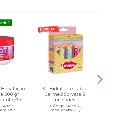
GANHE
 Hidratação
Kit Hidratante Labial
Esmalte
ne 300 gr
Carmed Sorvete 3
Diamon
stentação
unidades
Cybercolors
Co
 149217
Código: 148987
em: PC/1
Embalagem: PC/1
Código:
Embalage