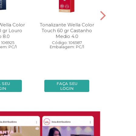
Wella Color
Tonalizante Wella Color
Coloração W
0 gr Louro
Touch 60 gr Castanho
Perfect 60 
o 8.0
Medio 4.0
Medio
 106925
Código: 106587
Código:
em: PC/1
Embalagem: PC/1
Embalage
 SEU
FAÇA SEU
FAÇA
GIN
LOGIN
LOG