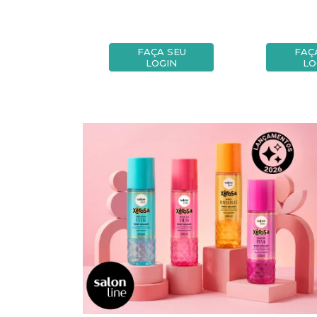
A SEU
FAÇA SEU
FAÇ
OGIN
LOGIN
LO