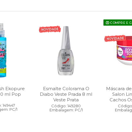
COMPRE E 
sh Ekopure
Esmalte Colorama O
Máscara de
00 ml Pop
Diabo Veste Prada 8 ml
Salon Li
Veste Prata
Cachos O
: 149447
Código: 149280
Código:
em: PC/1
Embalagem: PC/1
Embalag