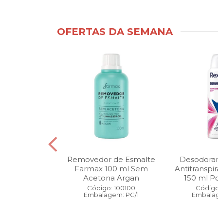
OFERTAS DA SEMANA
ntimo Cia da
Removedor de Esmalte
Desodoran
210 ml Fresh
Farmax 100 ml Sem
Antitranspi
 Pague 1
Acetona Argan
150 ml Po
: 110525
Código: 100100
Código
gem: PC/1
Embalagem: PC/1
Embalag