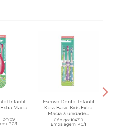
al Infantil
Escova Dental Infantil
Óleo Corpo
 Extra Macia
Kess Basic Kids Extra
100 ml
Macia 3 unidade...
 104709
Código:
Código: 104710
em: PC/1
Embalage
Embalagem: PC/1