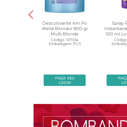
oo Wella
Descolorante em Po
Spray 
ls Invigo 250
Wella Blondor 800 gr
Instantan
ri Enrich
Multi Blonde
100 ml Lo
: 113298
Código: 107354
Código
gem: PC/1
Embalagem: PC/1
Embalag
A SEU
FAÇA SEU
FAÇ
OGIN
LOGIN
LO