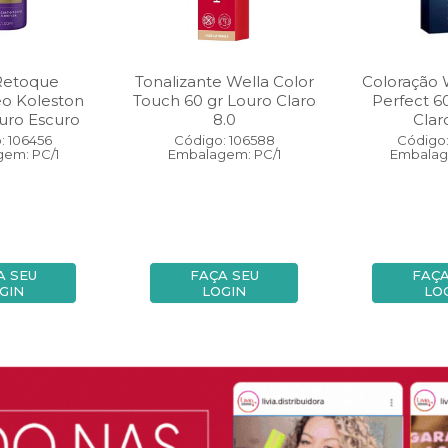
Retoque
Tonalizante Wella Color
Coloração 
eo Koleston
Touch 60 gr Louro Claro
Perfect 6
uro Escuro
8.0
Clar
: 106456
Código: 106588
Código:
em: PC/1
Embalagem: PC/1
Embalag
A SEU
FAÇA SEU
FAÇA
GIN
LOGIN
LO