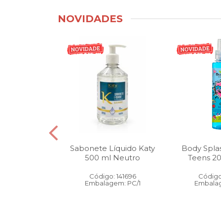
NOVIDADES
tico Bucal
Sabonete Líquido Katy
Body Spla
Litro Melancia
500 ml Neutro
Teens 2
ortelã
Código: 141696
Código
: 146905
Embalagem: PC/1
Embalag
gem: PC/1