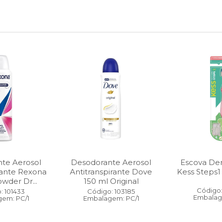
te Aerosol
Desodorante Aerosol
Escova Dent
rante Rexona
Antitranspirante Dove
Kess Steps1
wder Dr...
150 ml Original
Código:
: 101433
Código: 103185
Embalag
em: PC/1
Embalagem: PC/1