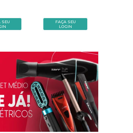
 SEU
FAÇA SEU
FAÇA
GIN
LOGIN
LOG